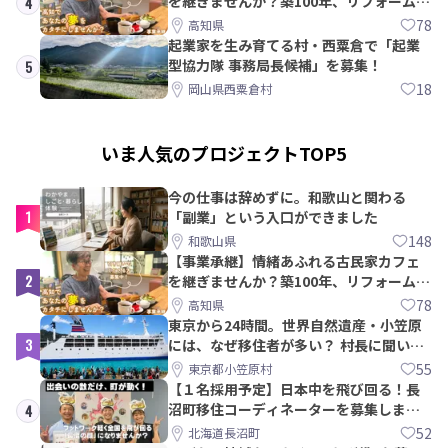
を継ぎませんか？築100年、リフォームか
4
ら約10年！
78
高知県
起業家を生み育てる村・西粟倉で「起業
型協力隊 事務局長候補」を募集！
5
18
岡山県西粟倉村
いま人気のプロジェクトTOP5
今の仕事は辞めずに。和歌山と関わる
1
「副業」という入口ができました
148
和歌山県
【事業承継】情緒あふれる古民家カフェ
2
を継ぎませんか？築100年、リフォームか
ら約10年！
78
高知県
東京から24時間。世界自然遺産・小笠原
3
には、なぜ移住者が多い？ 村長に聞いて
みた
55
東京都小笠原村
【１名採用予定】日本中を飛び回る！長
沼町移住コーディネーターを募集しま
4
す！
52
北海道長沼町