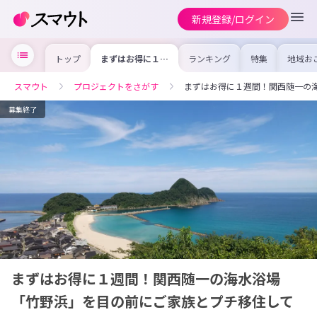
新規登録/ログイン
トップ
まずはお得に１週
ランキング
特集
地域お
間！関西随一の海
の求人
水浴場「竹野浜」
を集め
を目の前にご家族
事内容
スマウト
プロジェクトをさがす
まずはお得に１週間！関西随一の
とプチ移住してみ
を比較
ませんか？ワーケ
合った
ーション利用も
けよう
募集終了
可！
まずはお得に１週間！関西随一の海水浴場
「竹野浜」を目の前にご家族とプチ移住して