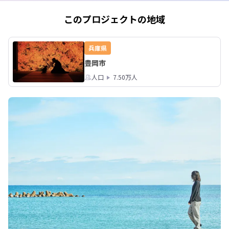
円とかなりお得。

ご予約はこちらからどうぞ。

このプロジェクトの地域
https://secure.planmaker.jp/sp/plan/
index.php?
mode=plan_detail&YadoNo=180&Pla
兵庫県
nNo=52&StayDate=&PlanCateNo=5&
豊岡市
StockNo=22&RoomTypeNo=18&Pla
nNinzu=2#PlanDetailTop
人口
7.50万人