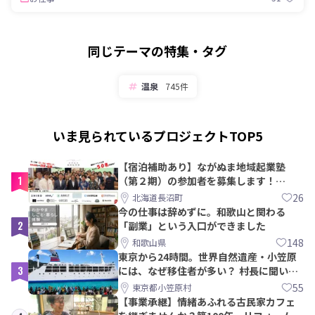
同じテーマの特集・タグ
温泉
745件
いま見られているプロジェクトTOP5
【宿泊補助あり】ながぬま地域起業塾
1
（第２期）の参加者を募集します！
【8/21〆】
26
北海道長沼町
今の仕事は辞めずに。和歌山と関わる
2
「副業」という入口ができました
148
和歌山県
東京から24時間。世界自然遺産・小笠原
3
には、なぜ移住者が多い？ 村長に聞いて
みた
55
東京都小笠原村
【事業承継】情緒あふれる古民家カフェ