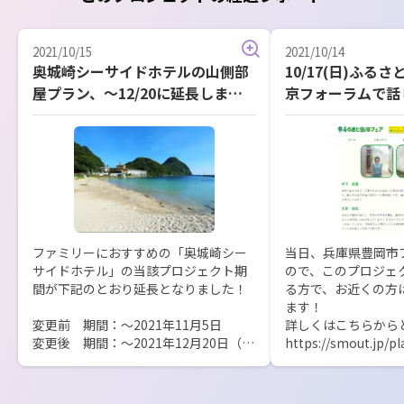
2021/10/15
2021/10/14
奥城崎シーサイドホテルの山側部
10/17(日)ふる
屋プラン、～12/20に延長しまし
京フォーラムで話
た！
ファミリーにおすすめの「奥城崎シー
当日、兵庫県豊岡市
サイドホテル」の当該プロジェクト期
ので、このプロジェ
間が下記のとおり延長となりました！

る方で、お近くの方
ます！

変更前　期間：～2021年11月5日

詳しくはこちらからど
変更後　期間：～2021年12月20日（山
https://smout.jp/p
側部屋のみ）

6畳のお部屋が2～3人で7泊8日38,000