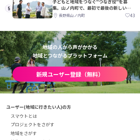
子どもと地域をつなぐ"つなぎ役"を募
集。山ノ内町で、最初で最後の新しい学
5
校づくりを一緒に
43
長野県山ノ内町
地域の人から声がかかる
地域とつながるプラットフォーム
新規ユーザー登録（無料）
ユーザー(地域に行きたい人)の方
スマウトとは
プロジェクトをさがす
地域をさがす