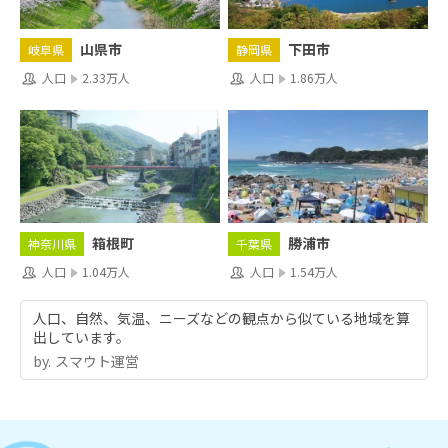
山県市
下田市
岐阜県
静岡県
人口
2.33万人
人口
1.86万人
箱根町
勝浦市
神奈川県
千葉県
人口
1.04万人
人口
1.54万人
人口、自然、気温、ニーズなどの観点から似ている地域を算
出しています。
by.︎ スマウト運営