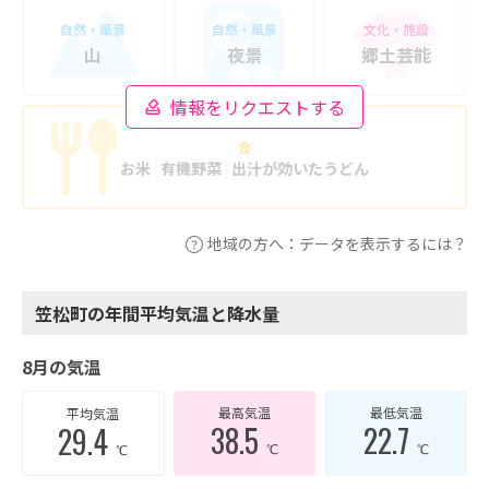
自然・風景
自然・風景
文化・施設
山
夜景
郷土芸能
情報をリクエストする
食
お米
有機野菜
出汁が効いたうどん
地域の方へ：データを表示するには？
笠松町の年間平均気温と降水量
8月の気温
最高気温
最低気温
平均気温
38.5
22.7
29.4
℃
℃
℃