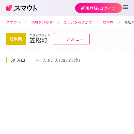
新規登録/ログイン
スマウト
地域をさがす
エリアからさがす
岐阜県
笠松
かさまつちょう
フォロー
笠松町
岐阜県
人口
2.18万人(2025年度)