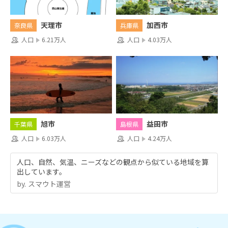
天理市
加西市
奈良県
兵庫県
人口
6.21万人
人口
4.03万人
旭市
益田市
千葉県
島根県
人口
6.03万人
人口
4.24万人
人口、自然、気温、ニーズなどの観点から似ている地域を算
出しています。
by.︎ スマウト運営