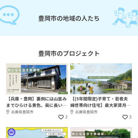
豊岡市の地域の人たち
豊岡市のプロジェクト
【兵庫・豊岡】裏側には山並み
【(5年間限定)子育て・若者夫
までひらける景色。奥に長い古
婦世帯向け住宅】最大家賃月額
民家｜気になる空き家通信#17
2.33万円！入居者募集中
兵庫県豊岡市
兵庫県豊岡市
3
3