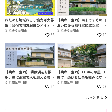
おためし地域おこし協力隊大募
【兵庫・豊岡】街まですぐの山
集！合宿で地方起業のアイデア
沿いにある隠れ家的空き家｜気
を見つけよう！
になる空き家通信。#16
兵庫県豊岡市
兵庫県豊岡市
68
10
【兵庫・豊岡】 朝は浜辺を散
【兵庫・豊岡】11DKの母屋+工
歩、昼は茶室で人を迎える暮ら
房付。遊びも仕事も拠点になる
し。｜気になる空き家通信。
家｜気になる空き家通信 #14
兵庫県豊岡市
兵庫県豊岡市
54
28
#15
もっと見る