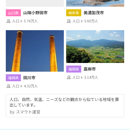
山陽小野田市
美濃加茂市
山口県
岐阜県
人口
5.76万人
人口
5.60万人
嘉麻市
福岡県
人口
3.14万人
田川市
福岡県
人口
4.32万人
人口、自然、気温、ニーズなどの観点から似ている地域を算
出しています。
by.︎ スマウト運営