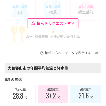
自然・風景
自然・風景
文化・施設
山
夜景
郷土芸能
情報をリクエストする
食
お米
有機野菜
出汁が効いたうどん
地域の方へ：データを表示するには？
大和郡山市の年間平均気温と降水量
8月の気温
最高気温
最低気温
平均気温
37.2
21.6
28.8
℃
℃
℃