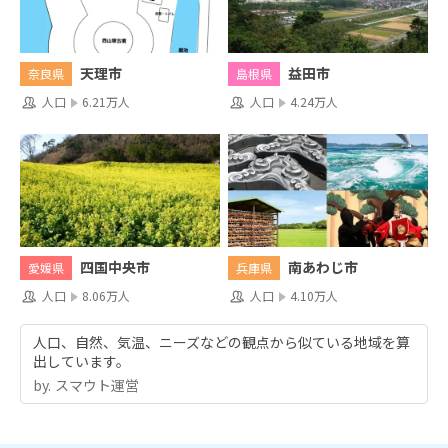
天理市
益田市
奈良県
島根県
人口
6.21万人
人口
4.24万人
四国中央市
南あわじ市
愛媛県
兵庫県
人口
8.06万人
人口
4.10万人
人口、自然、気温、ニーズなどの観点から似ている地域を算
出しています。
by.︎ スマウト運営