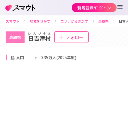
新規登録/ログイン
スマウト
地域をさがす
エリアからさがす
鳥取県
日吉
ひえづそん
フォロー
日吉津村
鳥取県
人口
0.35万人(2025年度)