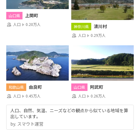
上関町
山口県
人口
0.20万人
清川村
神奈川県
人口
0.29万人
由良町
阿武町
和歌山県
山口県
人口
0.45万人
人口
0.26万人
人口、自然、気温、ニーズなどの観点から似ている地域を算
出しています。
by.︎ スマウト運営