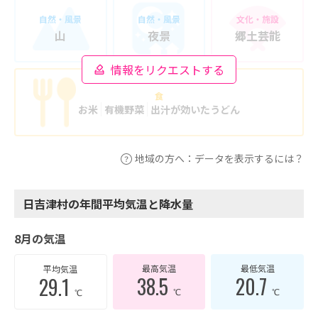
自然・風景
自然・風景
文化・施設
山
夜景
郷土芸能
情報をリクエストする
食
お米
有機野菜
出汁が効いたうどん
地域の方へ：データを表示するには？
日吉津村の年間平均気温と降水量
8月の気温
最高気温
最低気温
平均気温
38.5
20.7
29.1
℃
℃
℃