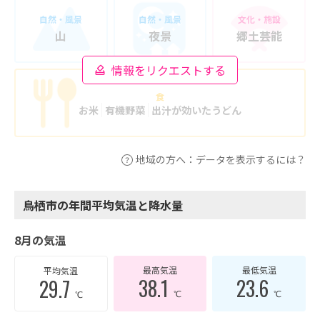
自然・風景
自然・風景
文化・施設
山
夜景
郷土芸能
情報をリクエストする
食
お米
有機野菜
出汁が効いたうどん
地域の方へ：データを表示するには？
鳥栖市の年間平均気温と降水量
8月の気温
最高気温
最低気温
平均気温
38.1
23.6
29.7
℃
℃
℃