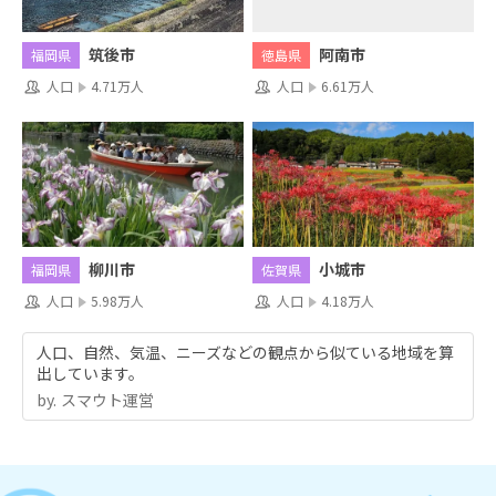
阿南市
筑後市
徳島県
福岡県
人口
6.61万人
人口
4.71万人
柳川市
小城市
福岡県
佐賀県
人口
5.98万人
人口
4.18万人
人口、自然、気温、ニーズなどの観点から似ている地域を算
出しています。
by.︎ スマウト運営