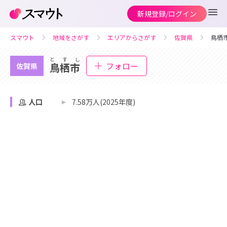
新規登録/ログイン
スマウト
地域をさがす
エリアからさがす
佐賀県
鳥栖
とすし
フォロー
鳥栖市
佐賀県
人口
7.58万人(2025年度)