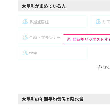
太良町が求めている人
多拠点居住
リ
企画・プランナー
夫
情報をリクエストす
学生
地域
太良町の年間平均気温と降水量