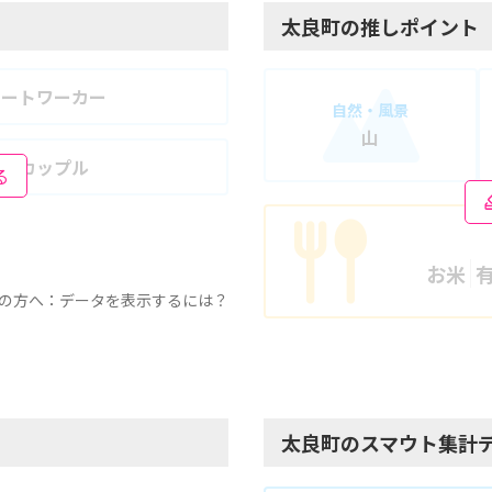
太良町の推しポイント
モートワーカー
自然・風景
山
婦・カップル
る
お米
の方へ：データを表示するには？
太良町のスマウト集計