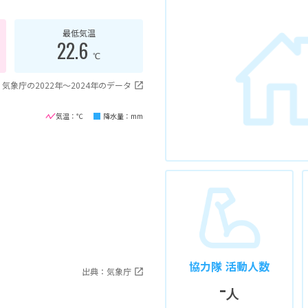
最低気温
22.6
℃
気象庁の2022年〜2024年のデータ
気温：℃
降水量：mm
協力隊 活動人数
出典：気象庁
-
人