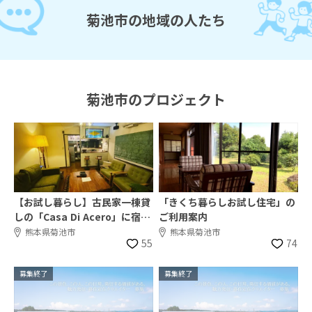
菊池市の地域の人たち
菊池市のプロジェクト
【お試し暮らし】古民家一棟貸
「きくち暮らしお試し住宅」の
しの「Casa Di Acero」に宿泊
ご利用案内
しませんか?
熊本県菊池市
熊本県菊池市
55
74
募集終了
募集終了