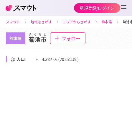
新規登録/ログイン
スマウト
地域をさがす
エリアからさがす
熊本県
菊池
きくちし
フォロー
菊池市
熊本県
人口
4.38万人(2025年度)