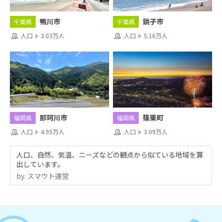
鴨川市
銚子市
千葉県
千葉県
人口
3.03万人
人口
5.16万人
那珂川市
篠栗町
福岡県
福岡県
人口
4.95万人
人口
3.09万人
人口、自然、気温、ニーズなどの観点から似ている地域を算
出しています。
by.︎ スマウト運営