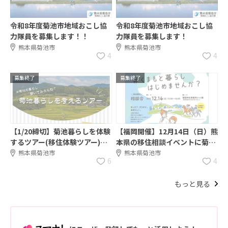
令和8年度菊池市地域おこし協
令和8年度菊池市地域おこし協
力隊員を募集します！！
力隊員を募集します！
熊本県菊池市
熊本県菊池市
4
4
募集終了
募集終了
【1/20締切】菊池暮らしを体験
【福岡開催】12月14日（日）熊
するツアー(移住体験ツアー)参
本県の移住相談イベントに菊池
加者を募集します！
市も参加します！
熊本県菊池市
熊本県菊池市
6
4
もっと見る