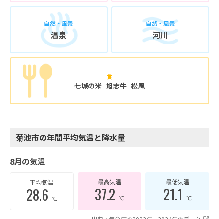
自然・風景
自然・風景
温泉
河川
食
七城の米
旭志牛
松風
菊池市の年間平均気温と降水量
8月の気温
最高気温
最低気温
平均気温
37.2
21.1
28.6
℃
℃
℃
出典：気象庁の2022年〜2024年のデータ