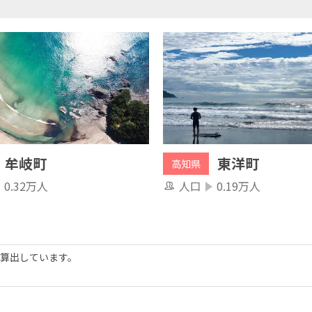
牟岐町
東洋町
高知県
0.32万人
人口
0.19万人
算出しています。