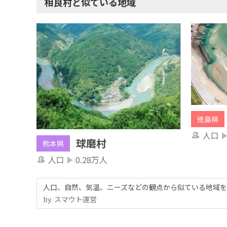
相良村と似ている地域
徳島県
人口
球磨村
熊本県
人口
0.28万人
人口、自然、気温、ニーズなどの観点から似ている地域を
by.︎ スマウト運営