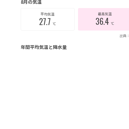
8月の気温
最高気温
平均気温
36.4
27.7
℃
℃
出典：
年間平均気温と降水量