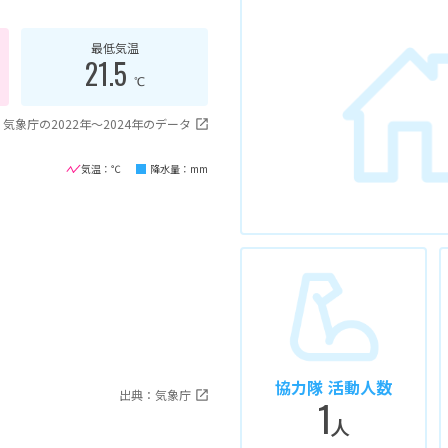
最低気温
21.5
℃
気象庁の2022年〜2024年のデータ
気温：℃
降水量：mm
協力隊 活動人数
出典：気象庁
1
人