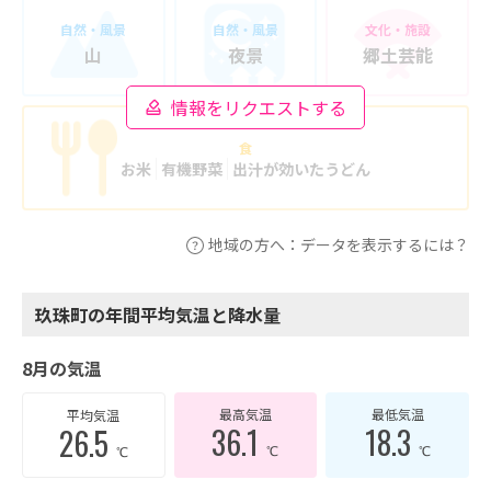
自然・風景
自然・風景
文化・施設
山
夜景
郷土芸能
情報をリクエストする
食
お米
有機野菜
出汁が効いたうどん
地域の方へ：データを表示するには？
玖珠町の年間平均気温と降水量
8月の気温
最高気温
最低気温
平均気温
36.1
18.3
26.5
℃
℃
℃