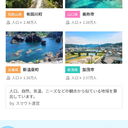
有田川町
美祢市
和歌山県
山口県
人口
2.48万人
人口
2.20万人
新温泉町
加茂市
兵庫県
新潟県
人口
1.26万人
人口
2.37万人
人口、自然、気温、ニーズなどの観点から似ている地域を算
出しています。
by.︎ スマウト運営