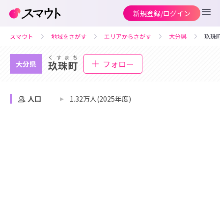
新規登録/ログイン
スマウト
地域をさがす
エリアからさがす
大分県
玖珠
くすまち
フォロー
玖珠町
大分県
人口
1.32万人(2025年度)