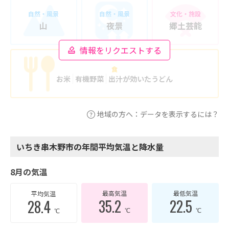
自然・風景
自然・風景
文化・施設
山
夜景
郷土芸能
情報をリクエストする
食
お米
有機野菜
出汁が効いたうどん
地域の方へ：データを表示するには？
いちき串木野市の年間平均気温と降水量
8月の気温
最高気温
最低気温
平均気温
35.2
22.5
28.4
℃
℃
℃