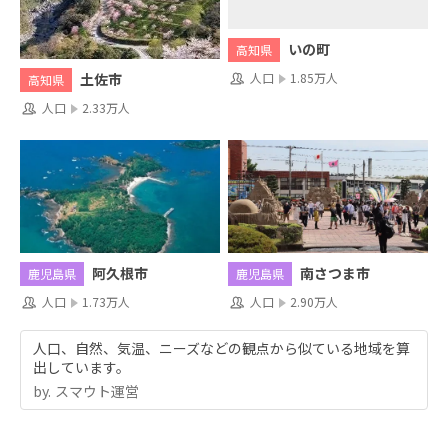
いの町
高知県
人口
1.85万人
土佐市
高知県
人口
2.33万人
阿久根市
南さつま市
鹿児島県
鹿児島県
人口
1.73万人
人口
2.90万人
人口、自然、気温、ニーズなどの観点から似ている地域を算
出しています。
by.︎ スマウト運営