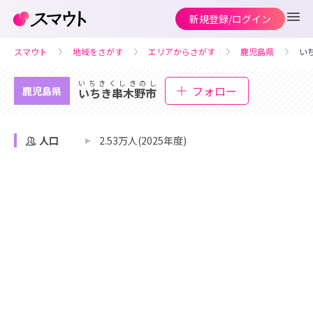
新規登録/ログイン
スマウト
地域をさがす
エリアからさがす
鹿児島県
い
いちきくしきのし
フォロー
鹿児島県
いちき串木野市
人口
2.53万人(2025年度)