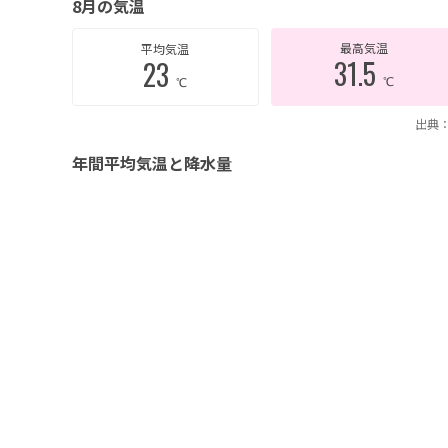
8月の気温
最高気温
平均気温
31.5
23
℃
℃
出典：
年間平均気温と降水量