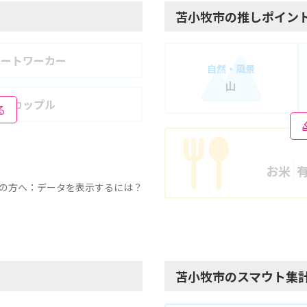
苫小牧市の推しポイン
モートワーカー
自然・風景
山
婦・カップル
る
お米
の方へ：データを表示するには？
苫小牧市のスマウト集