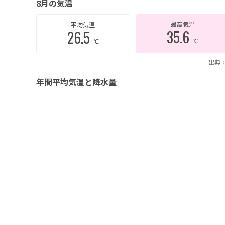
8月の気温
最高気温
平均気温
35.6
26.5
℃
℃
出典：
年間平均気温と降水量