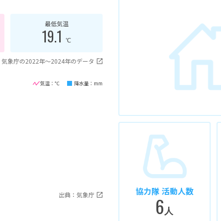
最低気温
19.1
℃
気象庁の2022年〜2024年のデータ
気温：℃
降水量：mm
協力隊 活動人数
出典：気象庁
6
人