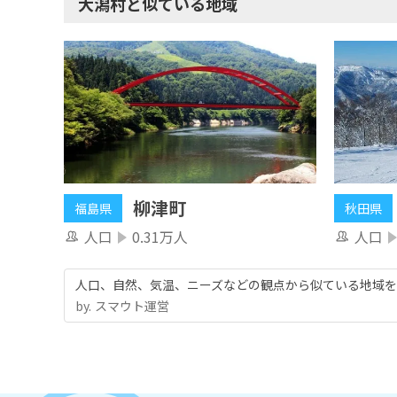
大潟村と似ている地域
柳津町
福島県
秋田県
人口
0.31万人
人口
人口、自然、気温、ニーズなどの観点から似ている地域を
by.︎ スマウト運営