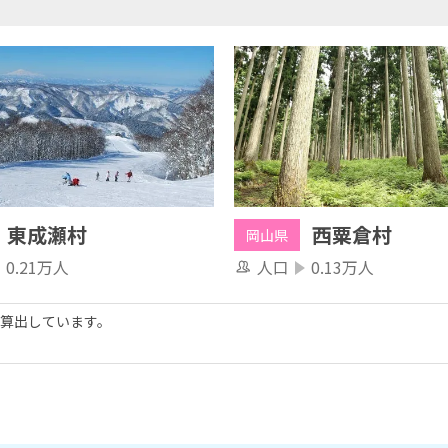
東成瀬村
西粟倉村
岡山県
0.21万人
人口
0.13万人
算出しています。