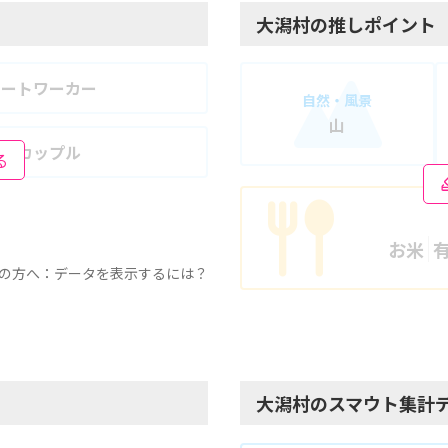
大潟村の推しポイント
モートワーカー
自然・風景
山
婦・カップル
る
お米
の方へ：データを表示するには？
大潟村のスマウト集計