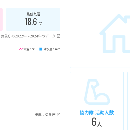
最低気温
18.6
℃
気象庁の2022年〜2024年のデータ
気温：℃
降水量：mm
協力隊 活動人数
出典：気象庁
6
人