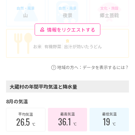
自然・風景
自然・風景
文化・施設
山
夜景
郷土芸能
情報をリクエストする
食
お米
有機野菜
出汁が効いたうどん
地域の方へ：データを表示するには？
大蔵村の年間平均気温と降水量
8月の気温
最高気温
最低気温
平均気温
36.1
19
26.5
℃
℃
℃