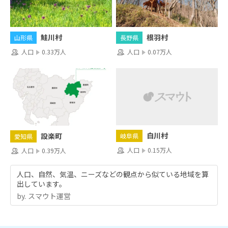
鮭川村
根羽村
山形県
長野県
人口
0.33万人
人口
0.07万人
白川村
設楽町
岐阜県
愛知県
人口
0.15万人
人口
0.39万人
人口、自然、気温、ニーズなどの観点から似ている地域を算
出しています。
by.︎ スマウト運営