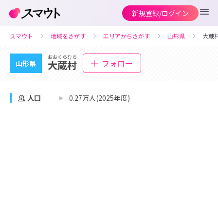
新規登録/ログイン
スマウト
地域をさがす
エリアからさがす
山形県
大蔵
おおくらむら
フォロー
大蔵村
山形県
人口
0.27万人(2025年度)