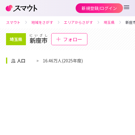
新規登録/ログイン
スマウト
地域をさがす
エリアからさがす
埼玉県
新座
にいざし
フォロー
新座市
埼玉県
人口
16.46万人(2025年度)