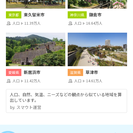
東久留米市
鎌倉市
東京都
神奈川県
人口
11.39万人
人口
16.64万人
新居浜市
草津市
愛媛県
滋賀県
人口
11.42万人
人口
14.61万人
人口、自然、気温、ニーズなどの観点から似ている地域を算
出しています。
by.︎ スマウト運営