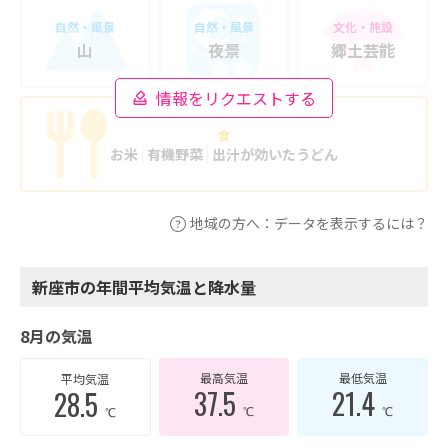
自然・風景
自然・風景
文化・施設
山
夜景
郷土芸能
情報をリクエストする
食
お米
有機野菜
出汁が効いたうどん
地域の方へ：データを表示するには？
新座市の年間平均気温と降水量
8月の気温
最高気温
最低気温
平均気温
37.5
21.4
28.5
℃
℃
℃