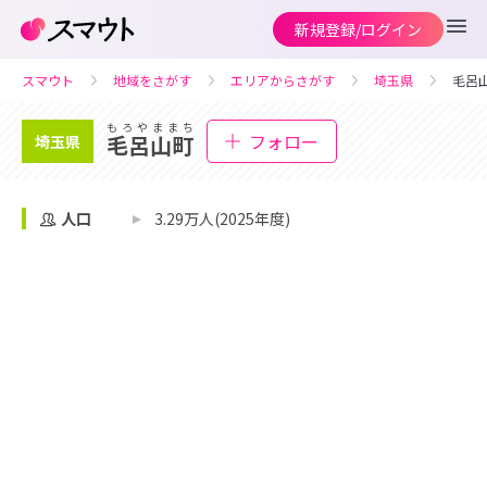
新規登録/ログイン
スマウト
地域をさがす
エリアからさがす
埼玉県
毛呂
もろやままち
フォロー
毛呂山町
埼玉県
人口
3.29万人(2025年度)