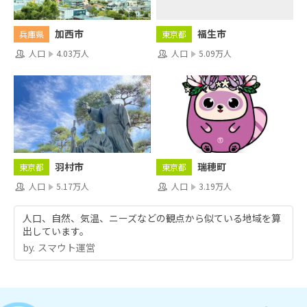
福生市
加西市
東京都
兵庫県
人口
5.09万人
人口
4.03万人
羽村市
瑞穂町
東京都
東京都
人口
5.17万人
人口
3.19万人
人口、自然、気温、ニーズなどの観点から似ている地域を算
出しています。
by.︎ スマウト運営