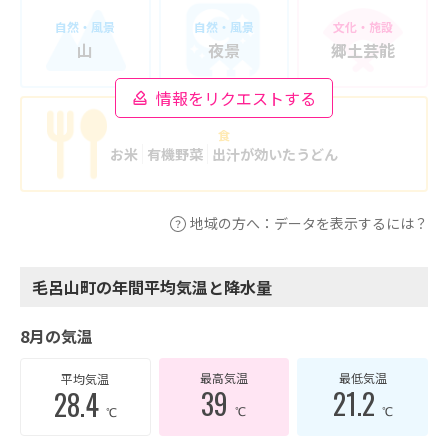
自然・風景
自然・風景
文化・施設
山
夜景
郷土芸能
情報をリクエストする
食
お米
有機野菜
出汁が効いたうどん
地域の方へ：データを表示するには？
毛呂山町の年間平均気温と降水量
8月の気温
最高気温
最低気温
平均気温
39
21.2
28.4
℃
℃
℃