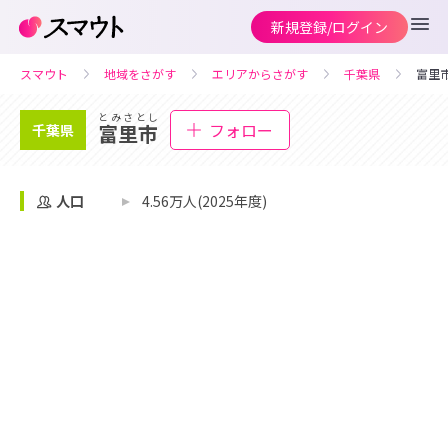
新規登録/ログイン
スマウト
地域をさがす
エリアからさがす
千葉県
富里
とみさとし
フォロー
富里市
千葉県
人口
4.56万人(2025年度)