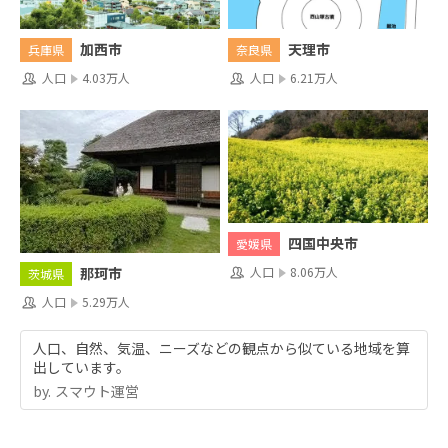
加西市
天理市
兵庫県
奈良県
人口
4.03万人
人口
6.21万人
四国中央市
愛媛県
人口
8.06万人
那珂市
茨城県
人口
5.29万人
人口、自然、気温、ニーズなどの観点から似ている地域を算
出しています。
by.︎ スマウト運営