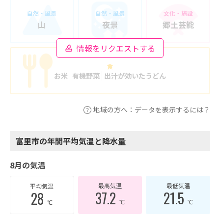
自然・風景
自然・風景
文化・施設
山
夜景
郷土芸能
情報をリクエストする
食
お米
有機野菜
出汁が効いたうどん
地域の方へ：データを表示するには？
富里市の年間平均気温と降水量
8月の気温
最高気温
最低気温
平均気温
37.2
21.5
28
℃
℃
℃