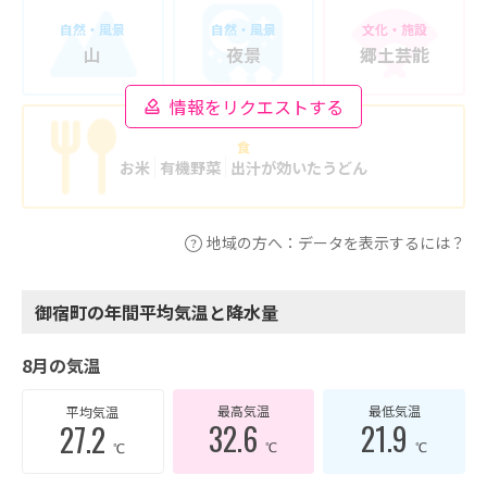
自然・風景
自然・風景
文化・施設
山
夜景
郷土芸能
情報をリクエストする
食
お米
有機野菜
出汁が効いたうどん
地域の方へ：データを表示するには？
御宿町の年間平均気温と降水量
8月の気温
最高気温
最低気温
平均気温
32.6
21.9
27.2
℃
℃
℃