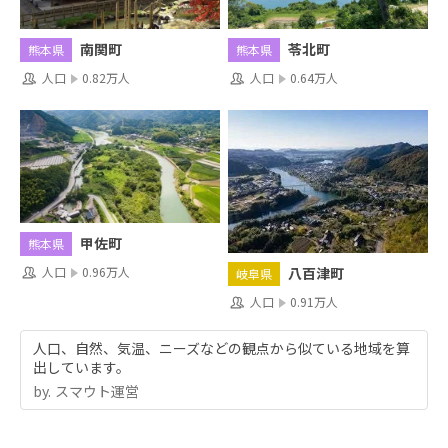
南関町
苓北町
熊本県
熊本県
人口
0.82万人
人口
0.64万人
甲佐町
熊本県
人口
0.96万人
八百津町
岐阜県
人口
0.91万人
人口、自然、気温、ニーズなどの観点から似ている地域を算
出しています。
by.︎ スマウト運営