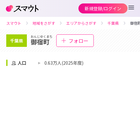
新規登録/ログイン
スマウト
地域をさがす
エリアからさがす
千葉県
御宿
おんじゆくまち
フォロー
御宿町
千葉県
人口
0.63万人(2025年度)