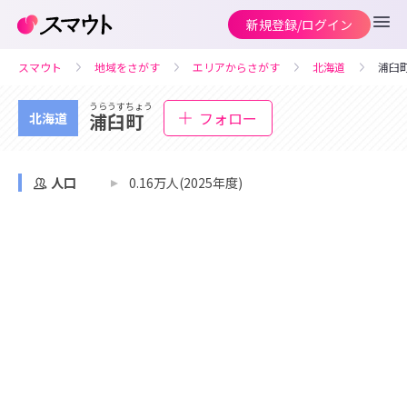
新規登録/ログイン
スマウト
地域をさがす
エリアからさがす
北海道
浦臼
うらうすちょう
フォロー
浦臼町
北海道
人口
0.16万人(2025年度)