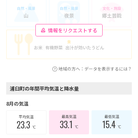
自然・風景
自然・風景
文化・施設
山
夜景
郷土芸能
情報をリクエストする
食
お米
有機野菜
出汁が効いたうどん
地域の方へ：データを表示するには？
浦臼町の年間平均気温と降水量
8月の気温
最高気温
最低気温
平均気温
33.1
15.4
23.3
℃
℃
℃