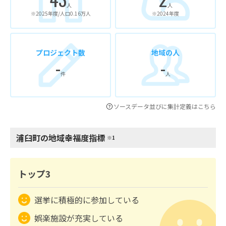
人
人
※2025年度/人口0.16万人
※2024年度
プロジェクト数
地域の人
-
-
件
人
ソースデータ並びに集計定義はこちら
浦臼町の地域幸福度指標
※1
トップ3
選挙に積極的に参加している
娯楽施設が充実している