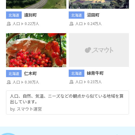
遠別町
沼田町
北海道
北海道
人口
0.22万人
人口
0.24万人
妹背牛町
仁木町
北海道
北海道
人口
0.23万人
人口
0.30万人
人口、自然、気温、ニーズなどの観点から似ている地域を算
出しています。
by.︎ スマウト運営