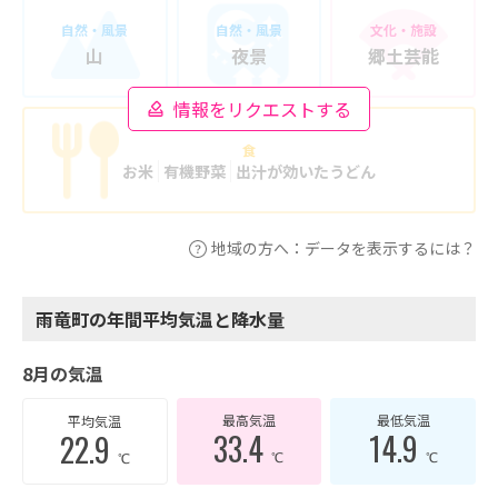
自然・風景
自然・風景
文化・施設
山
夜景
郷土芸能
情報をリクエストする
食
お米
有機野菜
出汁が効いたうどん
地域の方へ：データを表示するには？
雨竜町の年間平均気温と降水量
8月の気温
最高気温
最低気温
平均気温
33.4
14.9
22.9
℃
℃
℃