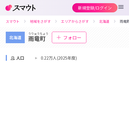
新規登録/ログイン
スマウト
地域をさがす
エリアからさがす
北海道
雨竜
うりゅうちょう
フォロー
雨竜町
北海道
人口
0.22万人(2025年度)