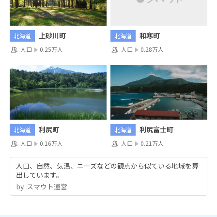
和寒町
上砂川町
北海道
北海道
人口
0.28万人
人口
0.25万人
利尻町
利尻富士町
北海道
北海道
人口
0.16万人
人口
0.21万人
人口、自然、気温、ニーズなどの観点から似ている地域を算
出しています。
by.︎ スマウト運営