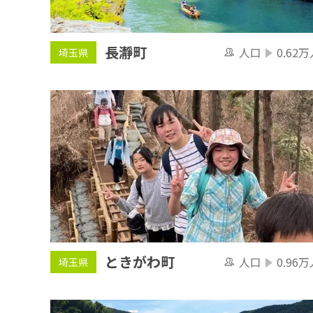
長瀞町
人口
0.62万
埼玉県
ときがわ町
人口
0.96万
埼玉県