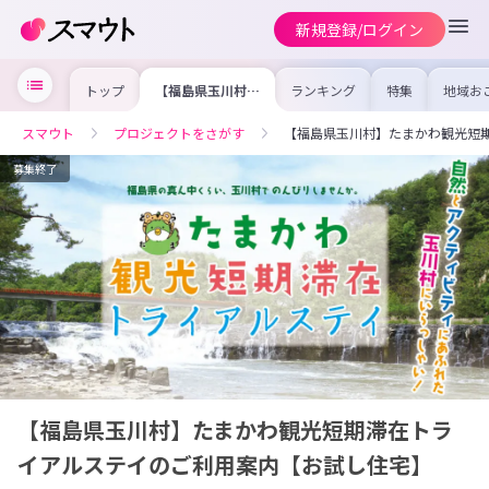
新規登録/ログイン
トップ
【福島県玉川村】
ランキング
特集
地域お
たまかわ観光短期
の求人
滞在トライアルス
を集め
テイのご利用案内
事内容
スマウト
プロジェクトをさがす
【福島県玉川村】たまかわ観光短
【お試し住宅】
を比較
合った
けよう
募集終了
【福島県玉川村】たまかわ観光短期滞在トラ
イアルステイのご利用案内【お試し住宅】