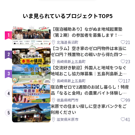
いま見られているプロジェクトTOP5
【宿泊補助あり】ながぬま地域起業塾
1
（第２期）の参加者を募集します！
【8/21〆】
21
北海道長沼町
【コラム】空き家のゼロ円物件は本当に
2
ゼロ円？残置物との戦いから得た四つの
教訓｜新上五島町
23
長崎県新上五島町
【交流好き歓迎】外国人と地域をつなぐ
3
地域おこし協力隊募集｜五島列島新上五
島町
117
長崎県新上五島町
宿泊費ゼロで2週間のお試し暮らし！特産
品「なると金時」の農業バイト体験して
4
みませんか？
99
徳島県鳴門市
米原での住まい探しに空き家バンクをご
利用ください
5
41
滋賀県米原市