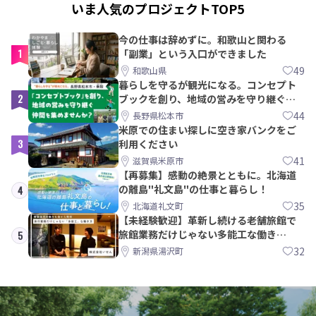
いま人気のプロジェクトTOP5
今の仕事は辞めずに。和歌山と関わる
1
「副業」という入口ができました
49
和歌山県
暮らしを守るが観光になる。コンセプト
2
ブックを創り、地域の営みを守り継ぐ仲
間を集めませんか？
44
長野県松本市
米原での住まい探しに空き家バンクをご
3
利用ください
41
滋賀県米原市
【再募集】感動の絶景とともに。北海道
の離島"礼文島"の仕事と暮らし！
4
35
北海道礼文町
【未経験歓迎】革新し続ける老舗旅館で
旅館業務だけじゃない多能工な働き
5
方。 株式会社いせん
32
新潟県湯沢町