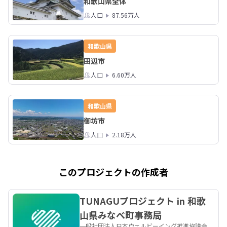
和歌山県全体
人口
87.56万人
和歌山県
田辺市
人口
6.60万人
和歌山県
御坊市
人口
2.18万人
このプロジェクトの作成者
TUNAGUプロジェクト in 和歌
山県みなべ町事務局
一般社団法人日本ウェルビーイング推進協議会