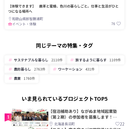
【体験できます】 鹿革と蜜蜂、色川の暮らしごと。仕事と生活がひと
つになる場所へ
和歌山県那智勝浦町
76
イベント・体験
同じテーマの特集・タグ
サステナブルな暮らし
2110件
旅するように暮らす
1109件
農的暮らし
2763件
ワーケーション
431件
農業
1760件
いま見られているプロジェクトTOP5
【宿泊補助あり】ながぬま地域起業塾
1
（第２期）の参加者を募集します！
【8/21〆】
22
北海道長沼町