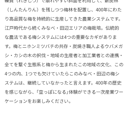
礫質（れきしつ）で崩れやすい斜面を利用して、薪炭林
（しんたんりん）を残しつつ梅林を配置し、400年にわた
り高品質な梅を持続的に生産してきた農業システムです。

江戸時代から続くみなべ・田辺エリアの梅栽培。伝統的
な農法である梅システムには4つの重要なカギがありま
す。梅とニホンミツバチの共存・炭焼き職人よるウバメガ
シ・カシの木の択伐・地域の生産者と加工業者との連携・
全てを繋ぐ生態系と梅から生まれたこの地域の文化、この
4つの内、1つでも欠けていたらこのみなべ・田辺の梅シ
ステムは、継続していなかったと言えます。400年の歴史
を感じながら、｢空っぽになる｣体験ができる一次産業ワー
ケーションをお楽しみください。