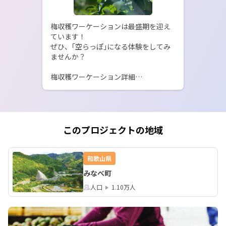
梅収穫ワーケーションは最盛期を迎え
ています！

ぜひ、｢空らっぽ｣になる体験をしてみ
ませんか？

梅収穫ワーケーション詳細

https://note.com/umewaa_wellbein
g/
このプロジェクトの地域
和歌山県
みなべ町
人口
1.10万人