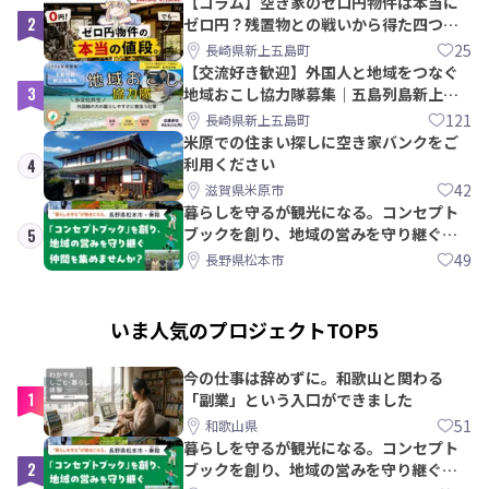
【コラム】空き家のゼロ円物件は本当に
2
ゼロ円？残置物との戦いから得た四つの
教訓｜新上五島町
25
長崎県新上五島町
【交流好き歓迎】外国人と地域をつなぐ
3
地域おこし協力隊募集｜五島列島新上五
島町
121
長崎県新上五島町
米原での住まい探しに空き家バンクをご
利用ください
4
42
滋賀県米原市
暮らしを守るが観光になる。コンセプト
ブックを創り、地域の営みを守り継ぐ仲
5
間を集めませんか？
49
長野県松本市
いま人気のプロジェクトTOP5
今の仕事は辞めずに。和歌山と関わる
1
「副業」という入口ができました
51
和歌山県
暮らしを守るが観光になる。コンセプト
2
ブックを創り、地域の営みを守り継ぐ仲