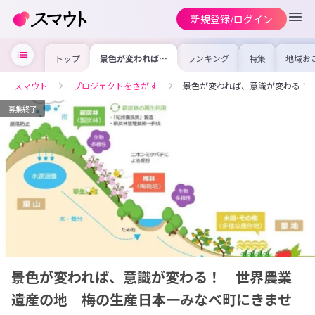
新規登録/ログイン
トップ
景色が変われば、
ランキング
特集
地域お
意識が変わる！
の求人
世界農業遺産の
を集め
地 梅の生産日本
事内容
スマウト
プロジェクトをさがす
景色が変われば、意識が変わる！
一みなべ町にきま
を比較
せんか？
合った
けよう
募集終了
景色が変われば、意識が変わる！ 世界農業
遺産の地 梅の生産日本一みなべ町にきませ