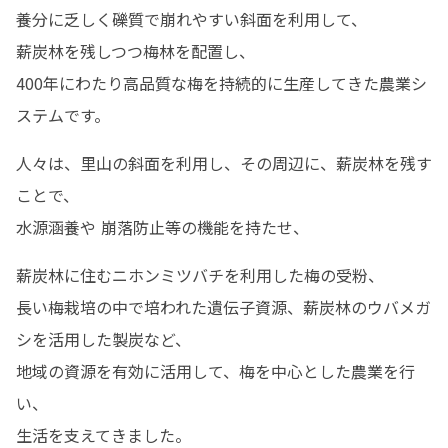
養分に乏しく礫質で崩れやすい斜面を利用して、

薪炭林を残しつつ梅林を配置し、

400年にわたり高品質な梅を持続的に生産してきた農業シ
ステムです。
人々は、里山の斜面を利用し、その周辺に、薪炭林を残す
ことで、

水源涵養や 崩落防止等の機能を持たせ、
薪炭林に住むニホンミツバチを利用した梅の受粉、

長い梅栽培の中で培われた遺伝子資源、薪炭林のウバメガ
シを活用した製炭など、

地域の資源を有効に活用して、梅を中心とした農業を行
い、

生活を支えてきました。