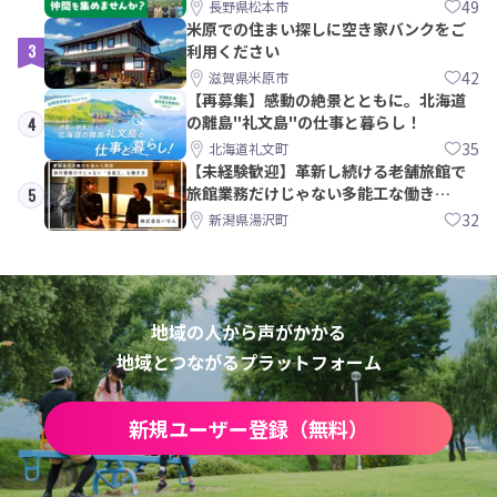
間を集めませんか？
49
長野県松本市
米原での住まい探しに空き家バンクをご
3
利用ください
42
滋賀県米原市
【再募集】感動の絶景とともに。北海道
の離島"礼文島"の仕事と暮らし！
4
35
北海道礼文町
【未経験歓迎】革新し続ける老舗旅館で
旅館業務だけじゃない多能工な働き
5
方。 株式会社いせん
32
新潟県湯沢町
地域の人から声がかかる
地域とつながるプラットフォーム
新規ユーザー登録（無料）