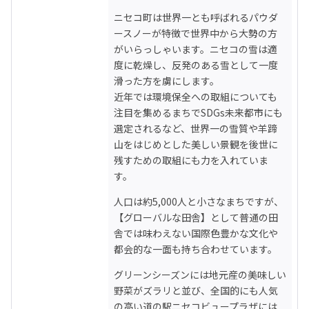
ニセコ町は世界一とも呼ばれるパウダ
ースノーが特徴で世界中から大勢の方
がいらっしゃいます。ニセコの雪は適
度に乾燥し、反発のある雪として一度
滑った方を虜にします。

近年では環境保全への取組についても
注目を集めるまちでSDGs未来都市にも
選定されるなど、世界一の雪質や羊蹄
山をはじめとした美しい景観を後世に
残すための取組にも力を入れていま
す。
人口は約5,000人と小さなまちですが、
【グローバルな田舎】として普通の田
舎では味わえない国際色豊かな文化や
都会的な一面も持ち合わせています。
グリーンシーズンには地元産の美味しい
野菜がズラリと並び、全国的にも人気
の高い道の駅ニセコビュープラザには