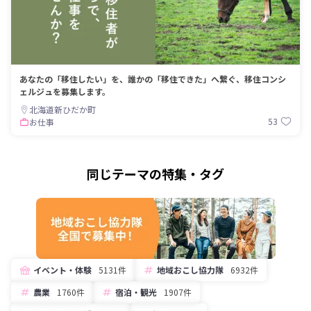
あなたの「移住したい」を、誰かの「移住できた」へ繋ぐ、移住コンシ
ェルジュを募集します。
北海道新ひだか町
53
お仕事
同じテーマの特集・タグ
イベント・体験
5131件
地域おこし協力隊
6932件
農業
1760件
宿泊・観光
1907件