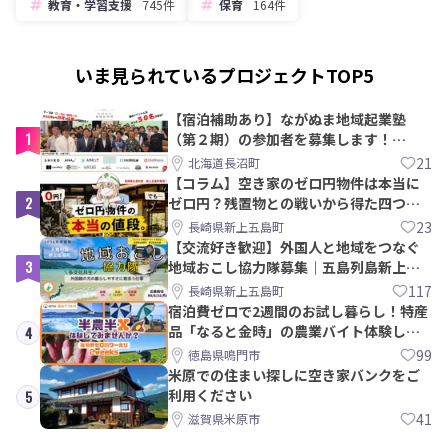
教育・学習支援
745件
保育
164件
いま見られているプロジェクトTOP5
【宿泊補助あり】ながぬま地域起業塾
1
（第２期）の参加者を募集します！
【8/21〆】
21
北海道長沼町
【コラム】空き家のゼロ円物件は本当に
2
ゼロ円？残置物との戦いから得た四つの
教訓｜新上五島町
23
長崎県新上五島町
【交流好き歓迎】外国人と地域をつなぐ
3
地域おこし協力隊募集｜五島列島新上五
島町
117
長崎県新上五島町
宿泊費ゼロで2週間のお試し暮らし！特産
品「なると金時」の農業バイト体験して
4
みませんか？
99
徳島県鳴門市
米原での住まい探しに空き家バンクをご
利用ください
5
41
滋賀県米原市