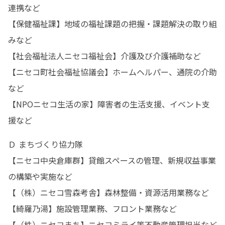
連携など

【保健福祉課】地域の福祉課題の把握・課題解決の取り組
みなど

【社会福祉法人ニセコ福祉会】介護及び介護補助など

【ニセコ町社会福祉協議会】ホームヘルパー、通院の介助
など

【NPOニセコ生活の家】障害者の生活支援、イベント支
援など
Ｄ まちづくり協力隊

【ニセコ中央倉庫群】貸館スペースの管理、新規収益事業
の構築や実施など

【（株）ニセコ雪森考舎】森林整備・資源活用業務など

【綺羅乃湯】施設管理業務、フロント業務など

【（株）ニセコまち】ニセコミライ等不動産管理担当など
