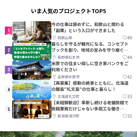
いま人気のプロジェクトTOP5
今の仕事は辞めずに。和歌山と関わる
1
「副業」という入口ができました
49
和歌山県
暮らしを守るが観光になる。コンセプト
2
ブックを創り、地域の営みを守り継ぐ仲
間を集めませんか？
44
長野県松本市
米原での住まい探しに空き家バンクをご
3
利用ください
41
滋賀県米原市
【再募集】感動の絶景とともに。北海道
の離島"礼文島"の仕事と暮らし！
4
33
北海道礼文町
【未経験歓迎】革新し続ける老舗旅館で
旅館業務だけじゃない多能工な働き
5
方。 株式会社いせん
31
新潟県湯沢町