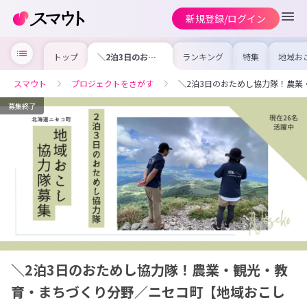
新規登録/ログイン
トップ
＼2泊3日のおた
ランキング
特集
地域お
めし協力隊！農
の求人
業・観光・教育・
を集め
まちづくり分野／
事内容
スマウト
プロジェクトをさがす
＼2泊3日のおためし協力隊！農
ニセコ町【地域お
を比較
こし協力隊】
合った
けよう
募集終了
＼2泊3日のおためし協力隊！農業・観光・教
育・まちづくり分野／ニセコ町【地域おこし