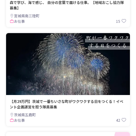
森で学び、海で感じ、 自分の言葉で届ける仕事。【地域おこし協力隊
募集】
宮城県南三陸町
15
お仕事
【月29万円】茨城で一番ちいさな町がワクワクする日をつくる！イベ
ント企画運営を担う隊員募集
茨城県五霞町
42
お仕事