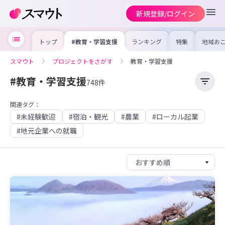
新規登録/ログイン
トップ
#教育・学習支援
ランキング
特集
地域お
の求人
を集め
事内容
スマウト
プロジェクトをさがす
教育・学習支援
を比較
合った
けよう
#教育・学習支援
748件
関連タグ：
#未経験歓迎
#宿泊・観光
#農業
#ローカル起業
#地元企業への就職