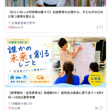
【おといねっぷ村役場の面々②】社会教育の立場から、子どもがのびの
び育つ環境を整える
北海道音威子府村
3
読みもの
【家賃無料・住宅車貸与】未経験OK！ 高校生の成長に寄り添う※8月9
日～16日は夏季休業
沖縄県今帰仁村
36
お仕事