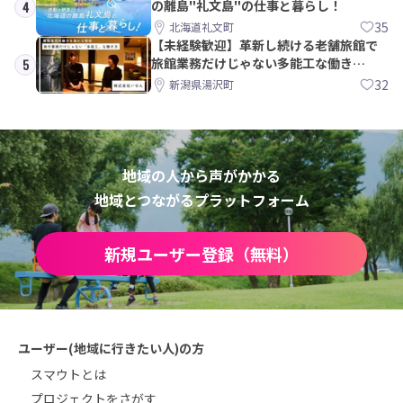
の離島"礼文島"の仕事と暮らし！
4
35
北海道礼文町
【未経験歓迎】革新し続ける老舗旅館で
旅館業務だけじゃない多能工な働き
5
方。 株式会社いせん
32
新潟県湯沢町
地域の人から声がかかる
地域とつながるプラットフォーム
新規ユーザー登録（無料）
ユーザー(地域に行きたい人)の方
スマウトとは
プロジェクトをさがす