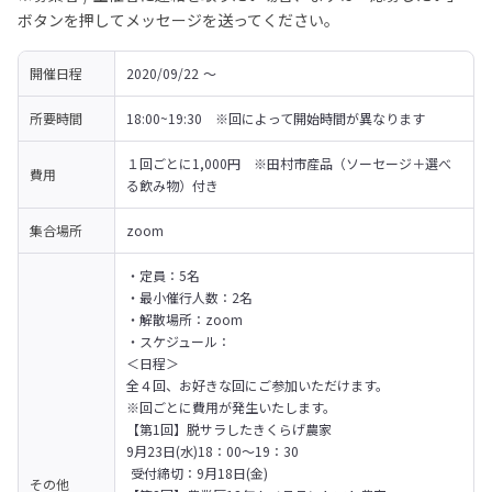
ボタンを押してメッセージを送ってください。
開催日程
2020/09/22 〜 
所要時間
18:00~19:30　※回によって開始時間が異なります
１回ごとに1,000円　※田村市産品（ソーセージ＋選べ
費用
る飲み物）付き
集合場所
zoom
・定員：5名

・最小催行人数：2名

・解散場所：zoom

・スケジュール：

＜日程＞

全４回、お好きな回にご参加いただけます。

※回ごとに費用が発生いたします。

【第1回】脱サラしたきくらげ農家

9月23日(水)18：00～19：30

 受付締切：9月18日(金)

その他