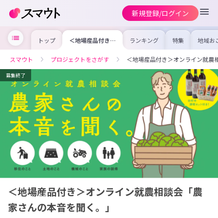
新規登録/ログイン
トップ
＜地場産品付き＞
ランキング
特集
地域お
オンライン就農相
の求人
談会「農家さんの
を集め
本音を聞く。」
事内容
スマウト
プロジェクトをさがす
＜地場産品付き＞オンライン就農
を比較
合った
けよう
募集終了
＜地場産品付き＞オンライン就農相談会「農
家さんの本音を聞く。」