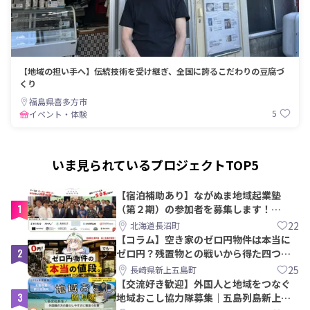
【地域の担い手へ】伝統技術を受け継ぎ、全国に誇るこだわりの豆腐づ
くり
福島県喜多方市
5
イベント・体験
いま見られているプロジェクトTOP5
【宿泊補助あり】ながぬま地域起業塾
1
（第２期）の参加者を募集します！
【8/21〆】
22
北海道長沼町
【コラム】空き家のゼロ円物件は本当に
2
ゼロ円？残置物との戦いから得た四つの
教訓｜新上五島町
25
長崎県新上五島町
【交流好き歓迎】外国人と地域をつなぐ
3
地域おこし協力隊募集｜五島列島新上五