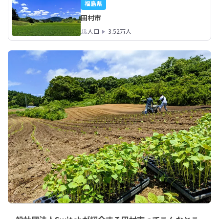
ンを押してくれた皆様、どうもありが
福島県
とうございました。
田村市
人口
3.52万人