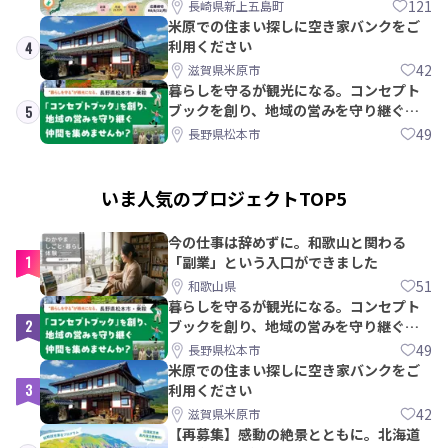
島町
121
長崎県新上五島町
米原での住まい探しに空き家バンクをご
利用ください
4
42
滋賀県米原市
暮らしを守るが観光になる。コンセプト
ブックを創り、地域の営みを守り継ぐ仲
5
間を集めませんか？
49
長野県松本市
いま人気のプロジェクトTOP5
今の仕事は辞めずに。和歌山と関わる
1
「副業」という入口ができました
51
和歌山県
暮らしを守るが観光になる。コンセプト
2
ブックを創り、地域の営みを守り継ぐ仲
間を集めませんか？
49
長野県松本市
米原での住まい探しに空き家バンクをご
3
利用ください
42
滋賀県米原市
【再募集】感動の絶景とともに。北海道