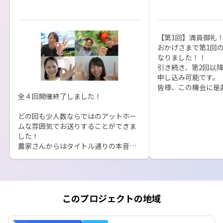
【第1回】満員御礼！
おかげさまで第1回
なりました！！

引き続き、第2回以
申し込み可能です。

皆様、この機会に是
全４回開催終了しました！

ださい♪
どの回も少人数ならではのアットホー
ムな雰囲気でお送りすることができま
した！

農家さんからはタイトル通りの本音ト
ークが続出！（特にお金の話など）

農家さんの熱い想いだけでなく、就農
検討者にも参考になるような農家にな
る心得・実際に就農する際の手続きな
どのお話も聞くことができました。

このプロジェクトの地域
ご参加いただいた皆様、興味あるボタ