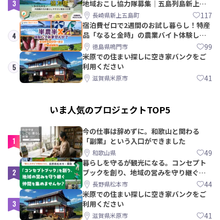
3
地域おこし協力隊募集｜五島列島新上五
島町
117
長崎県新上五島町
宿泊費ゼロで2週間のお試し暮らし！特産
品「なると金時」の農業バイト体験して
4
みませんか？
99
徳島県鳴門市
米原での住まい探しに空き家バンクをご
利用ください
5
41
滋賀県米原市
いま人気のプロジェクトTOP5
今の仕事は辞めずに。和歌山と関わる
1
「副業」という入口ができました
49
和歌山県
暮らしを守るが観光になる。コンセプト
2
ブックを創り、地域の営みを守り継ぐ仲
間を集めませんか？
44
長野県松本市
米原での住まい探しに空き家バンクをご
3
利用ください
41
滋賀県米原市