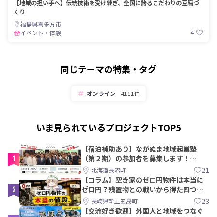
【地域の担い手へ】伝統技術を受け継ぎ、全国に誇るこだわりの豆腐づ
くり
福島県喜多方市
4
イベント・体験
同じテーマの特集・タグ
オンライン
4111件
いま見られているプロジェクトTOP5
【宿泊補助あり】ながぬま地域起業塾
1
（第２期）の参加者を募集します！
【8/21〆】
21
北海道長沼町
【コラム】空き家のゼロ円物件は本当に
2
ゼロ円？残置物との戦いから得た四つの
教訓｜新上五島町
23
長崎県新上五島町
【交流好き歓迎】外国人と地域をつなぐ