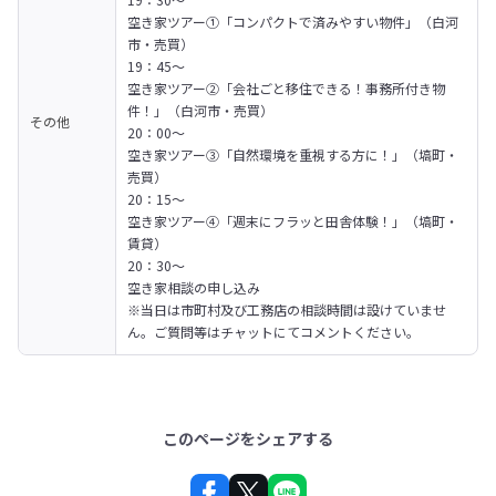
空き家ツアー①「コンパクトで済みやすい物件」（白河
市・売買）

19：45～

空き家ツアー②「会社ごと移住できる！事務所付き物
件！」（白河市・売買）

その他
20：00～

空き家ツアー③「自然環境を重視する方に！」（塙町・
売買）

20：15～

空き家ツアー④「週末にフラッと田舎体験！」（塙町・
賃貸）

20：30～

空き家相談の申し込み

※当日は市町村及び工務店の相談時間は設けていませ
ん。ご質問等はチャットにてコメントください。
このページをシェアする