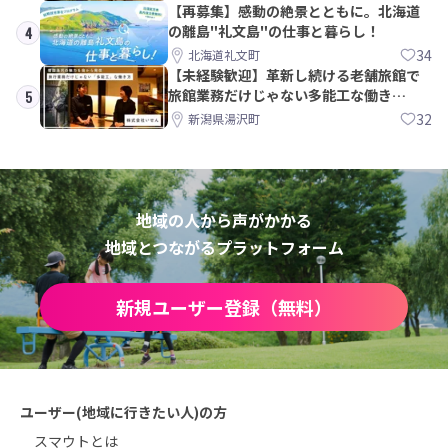
【再募集】感動の絶景とともに。北海道
の離島"礼文島"の仕事と暮らし！
4
34
北海道礼文町
【未経験歓迎】革新し続ける老舗旅館で
旅館業務だけじゃない多能工な働き
5
方。 株式会社いせん
32
新潟県湯沢町
地域の人から声がかかる
地域とつながるプラットフォーム
新規ユーザー登録（無料）
ユーザー(地域に行きたい人)の方
スマウトとは