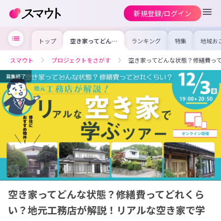
新規登録/ログイン
トップ
空き家ってどんな
ランキング
特集
地域お
状態？修繕費って
の求人
どれくらい？地元
を集め
工務店が解説！リ
事内容
スマウト
プロジェクトをさがす
空き家ってどんな状態？修繕費っ
アルな空き家で学
を比較
ぶツアー
合った
けよう
募集終了
空き家ってどんな状態？修繕費ってどれくら
い？地元工務店が解説！リアルな空き家で学