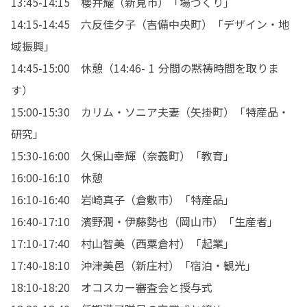
13:45-14:15　櫻井耀（新見市）「場づくり」

14:15-14:45　六反佳夕子（吉備中央町）「デザイン・地
域振興」

14:45-15:00　休憩（14:46- 1 分間の黙祷時間を取りま
す）

15:00-15:30　カリム・ソニア夫妻（矢掛町）「特産品・
研究」

15:30-16:00　久保山幸輝（奈義町）「教育」

16:00-16:10　休憩

16:10-16:40　岩崎真子（倉敷市）「特産品」

16:40-17:10　濱野潤・伊藤勢也（岡山市）「生産者」

17:10-17:40　村山智美（西粟倉村）「起業」

17:40-18:10　沖津美邑（新庄村）「宿泊・観光」

18:10-18:20　オコスカー審査会と授与式
