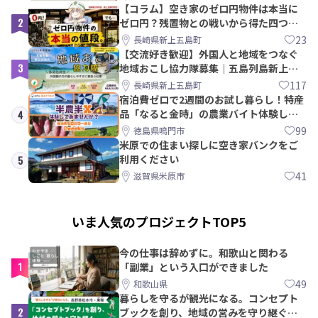
【コラム】空き家のゼロ円物件は本当に
2
ゼロ円？残置物との戦いから得た四つの
教訓｜新上五島町
23
長崎県新上五島町
【交流好き歓迎】外国人と地域をつなぐ
3
地域おこし協力隊募集｜五島列島新上五
島町
117
長崎県新上五島町
宿泊費ゼロで2週間のお試し暮らし！特産
品「なると金時」の農業バイト体験して
4
みませんか？
99
徳島県鳴門市
米原での住まい探しに空き家バンクをご
利用ください
5
41
滋賀県米原市
いま人気のプロジェクトTOP5
今の仕事は辞めずに。和歌山と関わる
1
「副業」という入口ができました
49
和歌山県
暮らしを守るが観光になる。コンセプト
2
ブックを創り、地域の営みを守り継ぐ仲