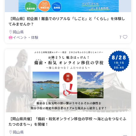
複数市町村の移住関係プロジェクトへ
の関わりを主にしながら、地元企業か
ら事務をスポットで依頼されるなど自
【岡山県】初企画！離島でのリアルな「しごと」と「くらし」を体験し
分の能力をフルに生かしたマルチワー
てみませんか？
カーとして活躍中。

岡山県
・

7
イベント・体験
・

✪藤田 亮太（ふじた・りょうた）

leal.lab（レアルラボ）
https://608f309a3f3f6.site123.me

｜シェアハウスいとくる 管理者
https://itocrew.com/

➤leal.labとは「地域(local)の経済
(economy)と(and) 生活(lifestyle)を、
豊かにおもしろくする」のイニシャル
をとった造語。オンライン配信／映像
編集・配信／キャンプ場／地域振興に
関わる。新見市出身。徳島大工学部で
中山間地の空き家問題や都市デザイン
を研究。大学院を修了し、横浜の設計
【岡山県共催】「備前・和気オンライン移住の学校 ～海と山をつなぐふ
事務所に勤めた後、２６歳でＵター
たつのまち～」を開催！
ン。真庭市で温泉旅館の支配人などを
岡山県
務め、同市の起業家らとの交流をきっ