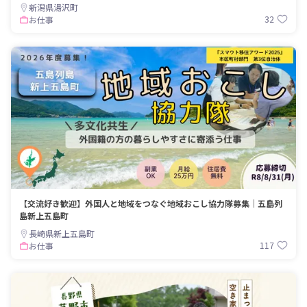
指して行った先の東京で、元飲食店経
新潟県湯沢町
営や結婚を経て、家族との時間を考え
32
お仕事
地元へUターン。任期中、唄う協力隊に
加え、元飲食店経営も相まって、バー
を開くことも。2年目より、井原市の情
報を集めたサイト「ibaraDE」を協力
隊チームで制作。コロナの影響を受
け、「Iエチケットできるプロジェク
ト」http://ibara.info/shop/

「#いばらエール飯」
http://takeout.ibara.info/

に関わる。

https://www.youtube.com/watch?
v=jyLtJ1gHwF8

・

【交流好き歓迎】外国人と地域をつなぐ地域おこし協力隊募集｜五島列
・

島新上五島町
✪池田 恭子（いけだ・きょうこ）

長崎県新上五島町
一般社団法人コミュニティデザイン セ
117
お仕事
ンター長（真庭市定住交流センター
長）

➤大学は高知県に飛び出し、色々経て
地元へUターン。現在は、移住支援や情
報発信に取り組み、各種データ作成か