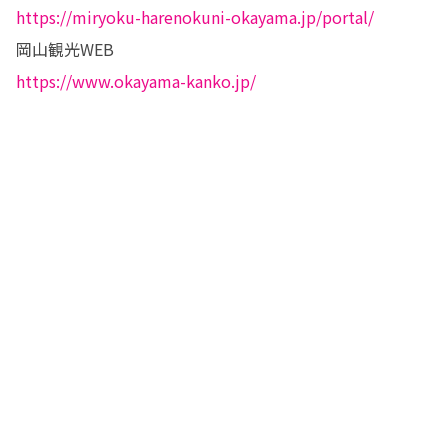
一号として着任。現在は、勝央町協力
https://miryoku-harenokuni-okayama.jp/portal/
隊として勝央町元気なまちづくり推進
室で活動中。竜天天文台に近い山の上
で過ごしている。
https://www.okayama-kanko.jp/
https://ameblo.jp/chikyuokoshi/entr
y-12442979696.html

・

・

✪松尾 敏正（まつお・としまさ）

一社）岡山県地域おこし協力隊ネット
ワーク- OEN 理事｜Nostalgie cafe ろ
まん亭 飲食店経営 　
https://www.facebook.com/okayama
.roman ｜株式会社 年貢-ねんぐ- 専務
取締役｜一般社団法人コミュニティデ
ザイン 代表理事｜株式会社ライフギア
プロジェクト 顧問

➤真庭市協力隊OB。2013年に大阪より
移住。地域おこし協力隊として活動中
に古民家カフェを開店。真庭市地域お
こし協力隊・初代リーダー。真庭市地
域おこし協力隊の礎を築き、現在は交