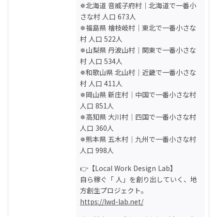
✵北海道 音威子府村｜北海道で一番小
チャレンジ。地域と共に立ち上げた
さな村 人口 673人

「岡山御津お正月研究会」にて、お正
月お飾りや麦ストロー等をつくり、メ
✵福島県 檜枝岐村｜東北で一番小さな
ディアに取上げられる。農村文化の振
村 人口 522人

興や脱プラの資源循環社会の提案な
✵山梨県 丹波山村｜関東で一番小さな
ど、農村地域に新たな役割の可能性を
村 人口 534人

遊びの中から探す人。
✵和歌山県 北山村｜近畿で一番小さな
https://peatix.com/event/1708303

村 人口 411人

・

✵岡山県 新庄村｜中国で一番小さな村 
・

✪西本 浩史（にしもと・ひろふみ）

人口 851人

一社）岡山県地域おこし協力隊ネット
✵高知県 大川村｜四国で一番小さな村 
ワーク- OEN 理事｜ひきこもり支援プ
人口 360人

ロジェクト会議 副会長｜個人事業主

✵熊本県 五木村｜九州で一番小さな村 
➤真庭市協力隊 卒業間近。北海道から
人口 998人
Uターン。塾講師→スーパーの店員→広
告営業→障がい者移動支援ヘルパー→
👉【Local Work Design Lab】

特別支援学校寄宿舎指導員を経て、真
自ら稼ぐ「 人」を創り出していく、地
庭市地域おこし協力隊に着任。協力隊
のメインの活動は福祉。福祉の活動を
メインに、空き家の改修やイベント、
https://lwd-lab.net/
交流会の企画実施、さらには真庭いき