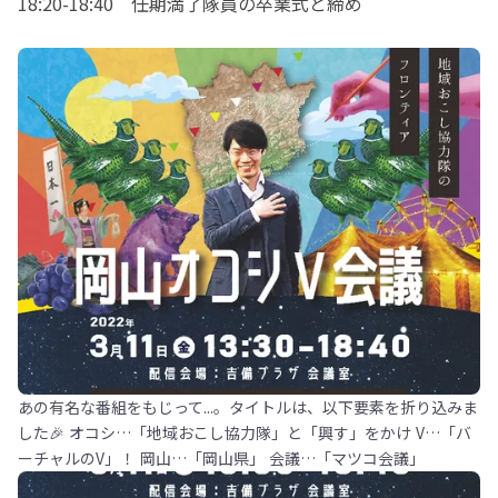
18:20-18:40　任期満了隊員の卒業式と締め
あの有名な番組をもじって...。タイトルは、以下要素を折り込みま
した🎉 オコシ…「地域おこし協力隊」と「興す」をかけ V…「バ
ーチャルのV」！ 岡山…「岡山県」 会議…「マツコ会議」