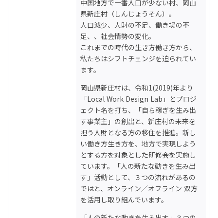
中国地方で一番人口が少ない村、岡山
いきテレビと共同制作のバラエティ番
組の企画、出演も行なった。障がい者
県新庄村（しんじょうそん）。

福祉、高齢者福祉を問わず、あらゆる
人口減少、人財の不足、働き場の不
人が幸せに、明日を楽しみに迎えられ
足、、社会情勢の変化。

るような街を目指している。
これまでの時代の生き方働き方から、
https://youtu.be/rXCyV8e4ooo

私たちはシフトチェンジを迫られてい
https://i-
ます。
maniwa.com/area/kyoryoku/article/
article_detail/index/1483.html

岡山県新庄村は、令和1(2019)年より
・

「Local Work Design Lab」とプロジ
・

ェクト名を打ち、「自ら稼ぎを生み出
✪寺田 伊織（てらだ・いおり）

一般社団法人かさおか教育dmo 理事｜
す事業主」の創出と、新庄村の未来を
合同会社dug研究所｜株式会社kakerux
担う人財となる方の移住を推進。新し
｜みんなの自習室はくし 代表

い働き方生き方を、地方で実現しよう
➤笠岡市協力隊OB。趣味である市場め
とする方を対象とした研修会を実施し
ぐりで地方を巡っていると、年々衰退
ています。「人の新たな動きを生み出
していく様子を肌で感じ、地域おこし
す」活動として、３つの流れがあるの
に興味を持つ。自分の趣味である珍食
ではと、オンライン／オフライン 双方
材・市場めぐりと、大学で学んできた
科学のスキルを活かして日本の地方を
を活用し取り組んでいます。
活性化したいと考え、大学院（医学研
「人の新たな動きを生み出す」３つの
究科）を休学して地域おこし協力隊に