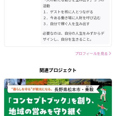
応募。水産と教育の2つの軸で活動。
活動

「一人ひとりが創造できる社会を創
１．ゲストを核に人とつながる

る」ビジョンを掲げ、食と科学による
２．今ある働き場に人財を呼び込む

地方での新しい生き方を探索中。
３．自分で稼ぐ人を生み出す
https://nullowlife.com/

・

必要なのは、自分の人生をみずからデ
・

ザインし、自分を生きること。
✪樋田 碧子（ひだ・みどりこ）

真庭市協力隊

➤2021年7月より協力隊に着任。以前
プロフィールを見る
は、大阪で「ビッグイシュー」という
ホームレスの方々の自立をサポートす
る雑誌作りの仕事をする傍ら、森林イ
関連プロジェクト
ンストラクターの資格を持ち、北摂の
里山林で「菊炭」というお茶席用の炭
を焼く市民活動などにも参加してい
た。真庭の自然や文化について学びつ
つ、「森と人をつなぐ」をテーマに活
動中。https://i-
maniwa.com/.../article_detail/index/
1575.html

・
