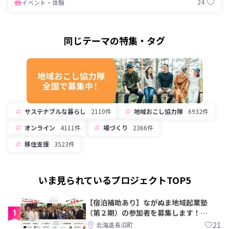
24
イベント・体験
かけに「自分もプレーヤーとなって何
かやってみたい」との思いが募り、
2019年フリーライターに転身。OENの
同じテーマの特集・タグ
映像編集・配信に関わるようになり、
今では協力隊以上に協力隊との繋がり
をもつ。

https://www.hotosena.com/article/1
4488948

https://mima-
saku.jp/newgeneration/563/

サステナブルな暮らし
2110件
地域おこし協力隊
6932件
・

・

オンライン
4111件
場づくり
2366件
＜ほか＞

【チラシ】池田 恭子

移住支援
3523件
【卒業式演奏】みやけ しょうじ

いま見られているプロジェクトTOP5
【宿泊補助あり】ながぬま地域起業塾
1
（第２期）の参加者を募集します！
【8/21〆】
21
北海道長沼町