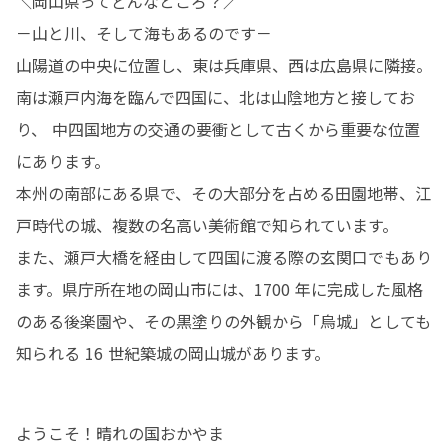
＼岡山県ってどんなところ？／

と一緒に地域の特産品にしようと作り
－山と川、そして海もあるのです－

始める。2017年、「佐藤紅商店」を立
ち上げ、『ジャパンレッド』発祥の地
山陽道の中央に位置し、東は兵庫県、西は広島県に隣接。

として日本遺産の認定を受けた高梁市
南は瀬戸内海を臨んで四国に、北は山陰地方と接してお
吹屋で、自ら唐辛子を育て、新たなレ
ッドを根付かせようと、次々と魅力的
り、 中四国地方の交通の要衝として古くから重要な位置
な商品を生み出している。
にあります。

https://ameblo.jp/chikyuokoshi/entr
y-12441500225.html

本州の南部にある県で、その大部分を占める田園地帯、江
・

・

戸時代の城、複数の名高い美術館で知られています。

✪三雲 弘和（みくも・ひろかず）

また、瀬戸大橋を経由して四国に渡る際の玄関口でもあり
一社）岡山県地域おこし協力隊ネット
ワーク- OEN 理事｜勝央町協力隊・勝
ます。県庁所在地の岡山市には、1700 年に完成した風格
央町元気なまちづくり推進室「移住・
のある後楽園や、その黒塗りの外観から「烏城」としても
交流総合サポート」

➤赤磐市協力隊OB。大阪府出身。23年
知られる 16 世紀築城の岡山城があります。 
余り元某都銀行に勤務、副支店長を務
め早期退職する。独立をして輸入業、
経営コンサルタントをする傍ら、ヘル
パー2級を取得し介護士を兼務。色々を
経て、赤磐市 地域おこし協力隊員に第