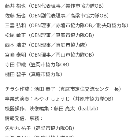
藤井 裕也（OEN代表理事／美作市協力隊OB）

佐藤 拓也（OEN副代表理事／高梁市協力隊OB）

三雲 弘和（OEN理事／赤磐市協力隊OB／勝央町協力隊）

松尾 敏正（OEN理事／真庭市協力隊OB）

西本 浩史（OEN理事／真庭市協力隊）

宮嶋 泰明（OEN理事／岡山市協力隊OB）

寺田 伊織（笠岡市協力隊OB）

樋田 碧子（真庭市協力隊）
チラシ作成：池田 恭子（真庭市定住交流センター長）

卒業式演奏：みやけ しょうじ（井原市協力隊OB）

機器操作、映像編集：藤田 亮太（leal.lab）

情報発信、事務：

矢動丸 祐子（高梁市協力隊OB）
