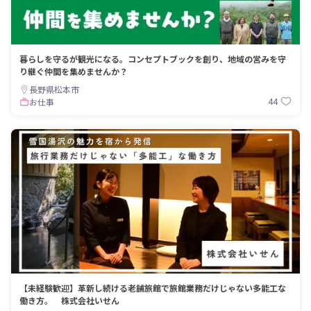
・

✪矢動丸 祐子 Yuko Yadoumaru（やど
うまる・ゆうこ）

高梁市協力隊

暮らしを守るが観光になる。コンセプトブックを創り、地域の営みを守
➤2021年1月より協力隊に着任。長崎県
り継ぐ仲間を集めませんか？
出身。以前は、関東で子育て支援と教
長野県松本市
育の仕事に関わる。学生時より地域づ
44
お仕事
くりの活動に興味があり、社会人にな
ってからも関わり続けた。行政課題解
決型として、市内の空き家対策・移住
定住の促進に関する活動を担当。「高
梁市の良いところを多くの人に知って
もらいたい」。現在、旦那さんと築約
１００年の建物「守内商店」の改修作
業を行なっている。

https://www.ohk.co.jp/data/9731/pag
es/

・

・

✪みやけ しょうじ

唄う協力隊OB

【未経験歓迎】革新し続ける老舗旅館で旅館業務だけじゃない多能工な
➤井原市協力隊OB。ミュージシャン目
働き方。 株式会社いせん