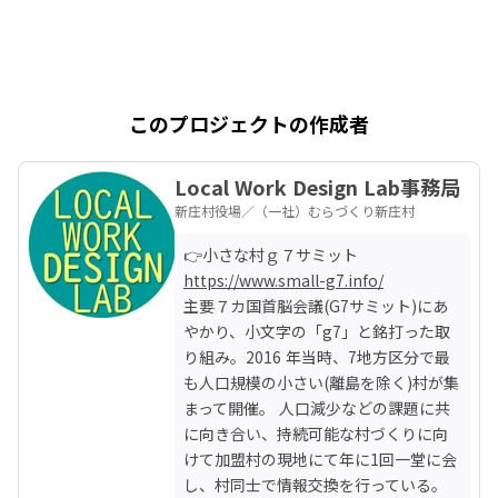
流定住センターにおいてその知識と経
験をフルに活かし、総監督的にセンタ
ーの運営をマネジメント。カフェを主
軸に、協力隊活動時代から個人事業・
法人事業と起業を重ね、ローカルベン
チャーを楽しみながら地域ニーズに合
このプロジェクトの作成者
った事業展開を行っている。

https://i-
maniwa.com/.../article_detail/index/
Local Work Design Lab事務局
1512.html

新庄村役場／（一社）むらづくり新庄村
https://ameblo.jp/chikyuokoshi/entr
y-12442951115.html

・

https://www.small-g7.info/
・

主要７カ国首脳会議(G7サミット)にあ
✪宮嶋泰明（みやじま・やすあき）

やかり、小文字の「g7」と銘打った取
一社）岡山県地域おこし協力隊ネット
り組み。2016 年当時、7地方区分で最
ワーク- OEN 理事｜公益財団法人 岡山
文化芸術創造 ➤岡山市協力隊OB。元ハ
も人口規模の小さい(離島を除く)村が集
ウスメーカーの設計。山里風景と昔の
まって開催。 人口減少などの課題に共
日本の住居に惹かれて岡山市へ。岡山
に向き合い、持続可能な村づくりに向
市御津地区にて、空家の予防になる管
けて加盟村の現地にて年に1回一堂に会
理・活用、医療と農業の連携事業、地
し、村同士で情報交換を行っている。 

域の歴史、文化、技術をredesingする