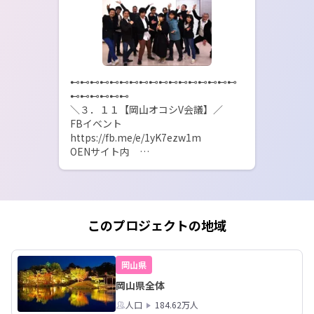
⊷⊷⊷⊷⊷⊷⊷⊷⊷⊷⊷⊷⊷⊷⊷⊷⊷
⊷⊷⊷⊷⊷⊷

＼３．１１【岡山オコシV会議】／

FBイベント　
https://fb.me/e/1yK7ezw1m

OENサイト内　
https://oen123.jp/frontier311/

⊶⊶⊶⊶⊶⊶⊶⊶⊶⊶⊶⊶⊶⊶⊶⊶⊶
⊶⊶⊶⊶⊶⊶

・

＜出演者＞

このプロジェクトの地域
・

✪藤井 裕也（ふじい・ひろや）

一社）岡山県地域おこし協力隊ネット
岡山県
ワーク- OEN 代表理事｜ローカルエン
岡山県全体
タープライズ　代表｜総務省 地域力創
造アドバイザー｜合同会社 離島倶楽部 
人口
184.62万人