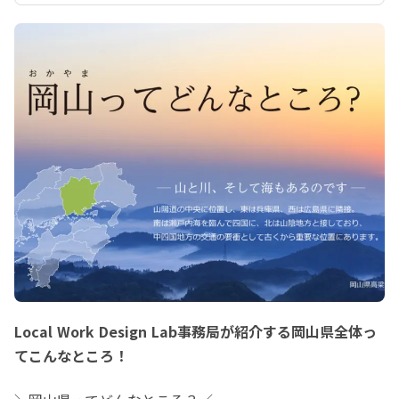
代表｜地域おこし協力隊 サポートデス
ク 専門相談員｜山村エンタープライズ 
理事長

➤美作市協力隊OB。ローカルルネッサ
ンスで日本再興▶︎地域おこし協力隊制
度支援▶︎若者支援のNPO代表▶︎ネット
ワーク組織代表▶︎国境離島地域の振興
▶︎総務大臣表彰▶︎神社温泉好き▷たま
にグッツ開発と電子書籍出版。　
http://www.sanson-plan.com/

https://ameblo.jp/chikyuokoshi/entr
y-12441092076.html

・

・

✪佐藤 拓也（さとう・たくや）

一社）岡山県地域おこし協力隊ネット
ワーク- OEN 副代表理事｜佐藤紅商店
代表　
https://satotakunejp.stores.jp/

Local Work Design Lab事務局が紹介する岡山県全体っ
➤高梁市協力隊OB。2012年、地域おこ
てこんなところ！
し協力隊として大阪より高梁に拠点を
移す。活動を通して出会った赤色の柚
子胡椒に感動し、2014年 地元の青年団