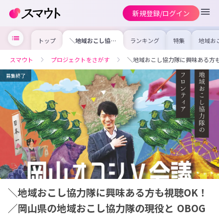
新規登録/ログイン
トップ
＼地域おこし協力
ランキング
特集
地域お
隊に興味ある方も
の求人
視聴OK！／岡山
を集め
県の地域おこし協
事内容
スマウト
プロジェクトをさがす
＼地域おこし協力隊に興味ある方も
力隊の現役と
を比較
OBOG 同士が出
合った
会う場「地域おこ
けよう
募集終了
し協力隊のフロン
ティア」
＼地域おこし協力隊に興味ある方も視聴OK！
／岡山県の地域おこし協力隊の現役と OBOG