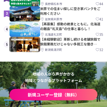
間を集めませんか？
44
長野県松本市
米原での住まい探しに空き家バンクをご
3
利用ください
41
滋賀県米原市
【再募集】感動の絶景とともに。北海道
の離島"礼文島"の仕事と暮らし！
4
35
北海道礼文町
【未経験歓迎】革新し続ける老舗旅館で
旅館業務だけじゃない多能工な働き
5
方。 株式会社いせん
32
新潟県湯沢町
地域の人から声がかかる
地域とつながるプラットフォーム
新規ユーザー登録（無料）