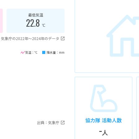
最低気温
22.8
℃
気象庁の2022年〜2024年のデータ
気温：℃
降水量：mm
協力隊 活動人数
出典：気象庁
-
人