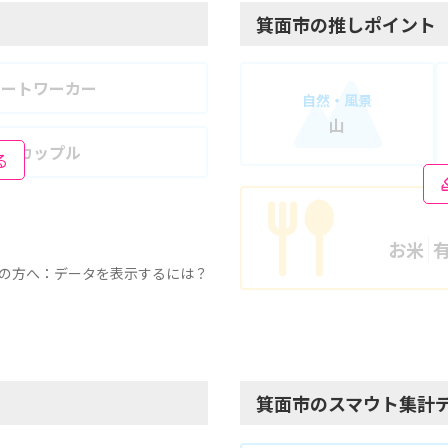
箕面市の推しポイント
モートワーカー
自然・風景
山
婦・カップル
る
お米
の方へ：データを表示するには？
箕面市のスマウト集計