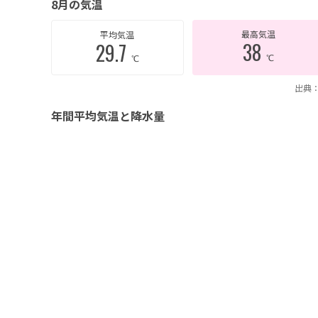
8月の気温
最高気温
平均気温
38
29.7
℃
℃
出典：
年間平均気温と降水量