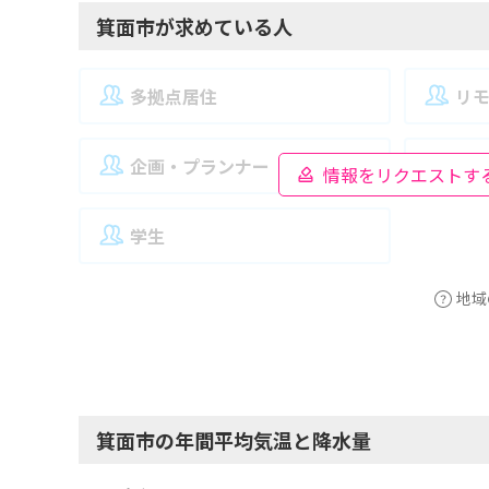
箕面市が求めている人
多拠点居住
リ
企画・プランナー
夫
情報をリクエストす
学生
地域
箕面市の年間平均気温と降水量