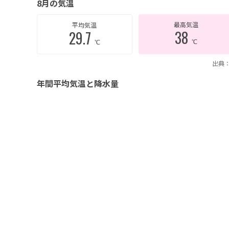
8月の気温
最高気温
平均気温
38
29.7
℃
℃
出典：
年間平均気温と降水量