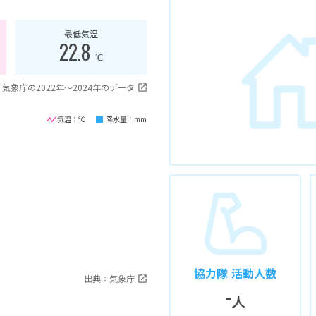
最低気温
22.8
℃
気象庁の2022年〜2024年のデータ
気温：℃
降水量：mm
協力隊 活動人数
出典：気象庁
-
人