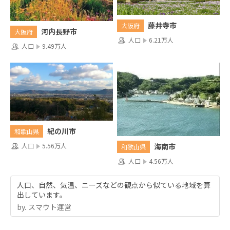
藤井寺市
大阪府
河内長野市
大阪府
人口
6.21万人
人口
9.49万人
紀の川市
和歌山県
人口
5.56万人
海南市
和歌山県
人口
4.56万人
人口、自然、気温、ニーズなどの観点から似ている地域を算
出しています。
by.︎ スマウト運営