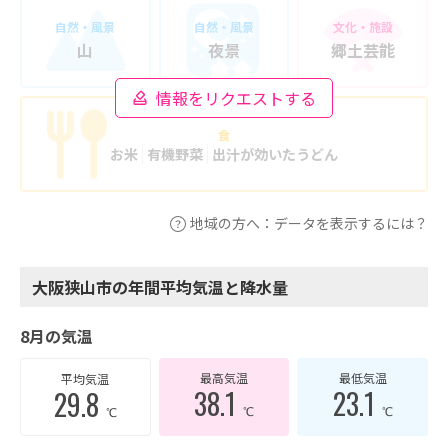
自然・風景
自然・風景
文化・施設
山
夜景
郷土芸能
情報をリクエストする
食
お米
有機野菜
出汁が効いたうどん
地域の方へ：データを表示するには？
大阪狭山市の年間平均気温と降水量
8月の気温
最高気温
最低気温
平均気温
38.1
23.1
29.8
℃
℃
℃