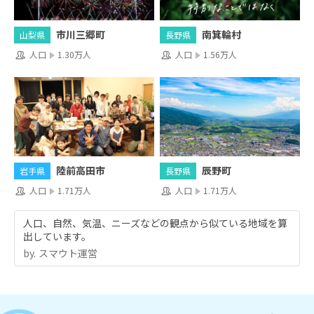
市川三郷町
南箕輪村
山梨県
長野県
人口
1.30万人
人口
1.56万人
陸前高田市
辰野町
岩手県
長野県
人口
1.71万人
人口
1.71万人
人口、自然、気温、ニーズなどの観点から似ている地域を算
出しています。
by.︎ スマウト運営