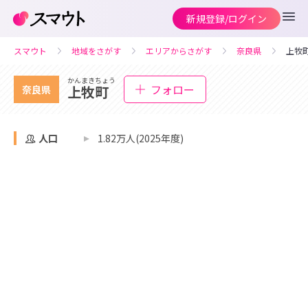
新規登録/ログイン
スマウト
地域をさがす
エリアからさがす
奈良県
上牧
かんまきちょう
フォロー
上牧町
奈良県
人口
1.82万人(2025年度)