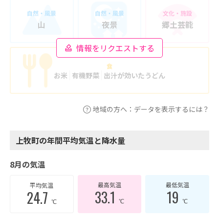
自然・風景
自然・風景
文化・施設
山
夜景
郷土芸能
情報をリクエストする
食
お米
有機野菜
出汁が効いたうどん
地域の方へ：データを表示するには？
上牧町の年間平均気温と降水量
8月の気温
最高気温
最低気温
平均気温
33.1
19
24.7
℃
℃
℃