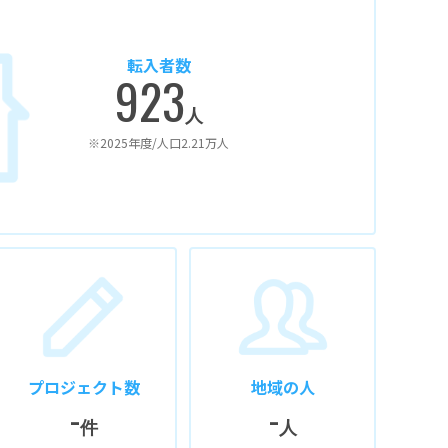
転入者数
923
人
※2025年度/人口2.21万人
プロジェクト数
地域の人
-
-
件
人