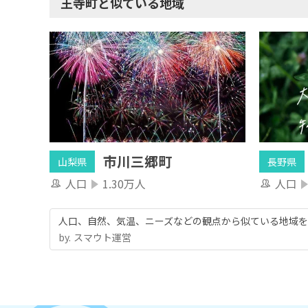
王寺町と似ている地域
市川三郷町
山梨県
長野県
人口
1.30万人
人口
人口、自然、気温、ニーズなどの観点から似ている地域を
by.︎ スマウト運営