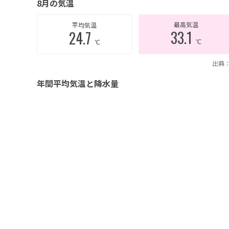
8月の気温
最高気温
平均気温
33.1
24.7
℃
℃
出典：
年間平均気温と降水量