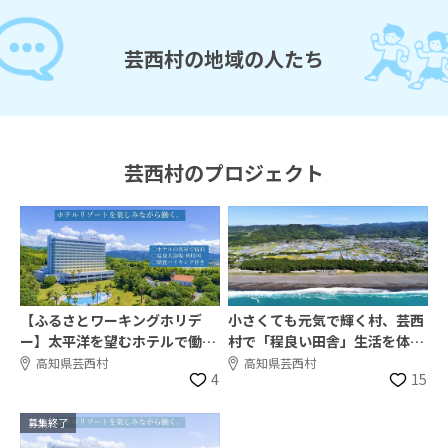
芸西村の地域の人たち
芸西村のプロジェクト
【ふるさとワーキングホリデ
小さくても元気で輝く村、芸西
ー】太平洋を望むホテルで働き
村で「程良い田舎」生活を体験
ませんか？
しませんか？
高知県芸西村
高知県芸西村
4
15
募集終了