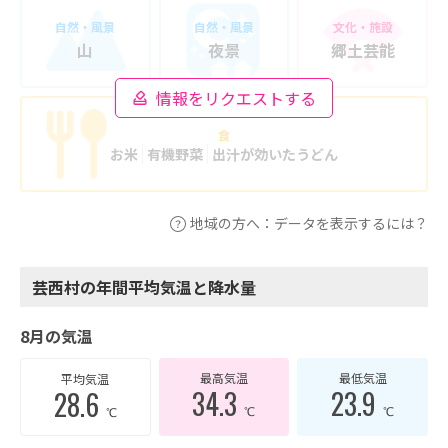
自然・風景
自然・風景
文化・施設
山
夜景
郷土芸能
情報をリクエストする
食
お米
有機野菜
出汁が効いたうどん
地域の方へ：データを表示するには？
芸西村の年間平均気温と降水量
8月の気温
最高気温
最低気温
平均気温
34.3
23.9
28.6
℃
℃
℃