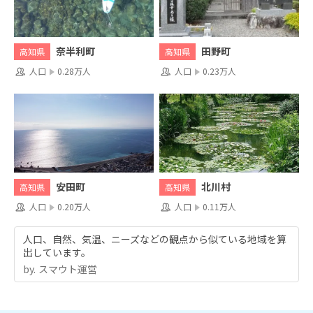
奈半利町
田野町
高知県
高知県
人口
0.28万人
人口
0.23万人
安田町
北川村
高知県
高知県
人口
0.20万人
人口
0.11万人
人口、自然、気温、ニーズなどの観点から似ている地域を算
出しています。
by.︎ スマウト運営