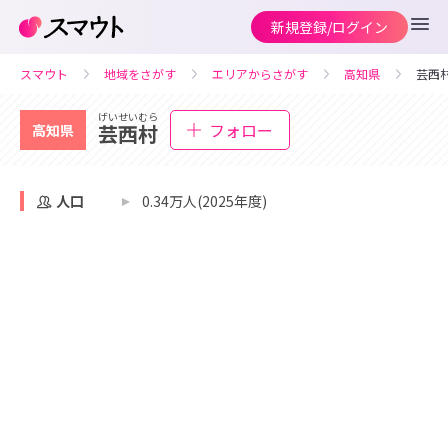
新規登録/ログイン
スマウト
地域をさがす
エリアからさがす
高知県
芸西
げいせいむら
フォロー
芸西村
高知県
人口
0.34万人(2025年度)