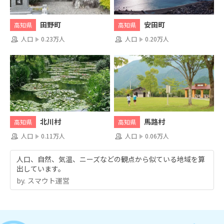
田野町
安田町
高知県
高知県
人口
0.23万人
人口
0.20万人
北川村
馬路村
高知県
高知県
人口
0.11万人
人口
0.06万人
人口、自然、気温、ニーズなどの観点から似ている地域を算
出しています。
by.︎ スマウト運営