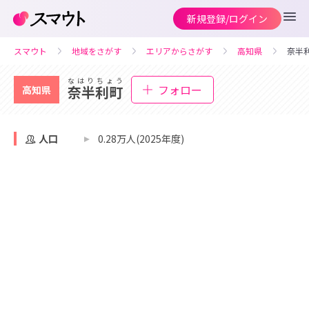
新規登録/ログイン
スマウト
地域をさがす
エリアからさがす
高知県
奈半
なはりちょう
フォロー
奈半利町
高知県
人口
0.28万人(2025年度)