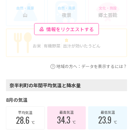
自然・風景
自然・風景
文化・施設
山
夜景
郷土芸能
情報をリクエストする
食
お米
有機野菜
出汁が効いたうどん
地域の方へ：データを表示するには？
奈半利町の年間平均気温と降水量
8月の気温
最高気温
最低気温
平均気温
34.3
23.9
28.6
℃
℃
℃