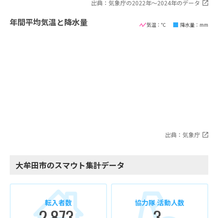
出典：気象庁の2022年〜2024年のデータ
年間平均気温と降水量
気温：℃
降水量：mm
出典：気象庁
大牟田市のスマウト集計データ
転入者数
協力隊 活動人数
2,873
3