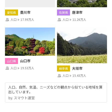
豊川市
唐津市
愛知県
佐賀県
人口
17.99万人
人口
11.26万人
山口市
山口県
人口
19.53万人
大垣市
岐阜県
人口
15.43万人
人口、自然、気温、ニーズなどの観点から似ている地域を算
出しています。
by.︎ スマウト運営