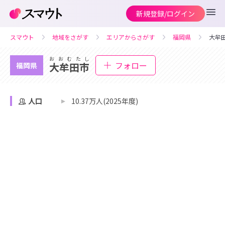
新規登録/ログイン
スマウト
地域をさがす
エリアからさがす
福岡県
大牟
おおむたし
フォロー
大牟田市
福岡県
人口
10.37万人(2025年度)