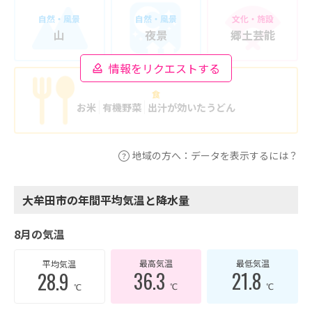
自然・風景
自然・風景
文化・施設
山
夜景
郷土芸能
情報をリクエストする
食
お米
有機野菜
出汁が効いたうどん
地域の方へ：データを表示するには？
大牟田市の年間平均気温と降水量
8月の気温
最高気温
最低気温
平均気温
36.3
21.8
28.9
℃
℃
℃