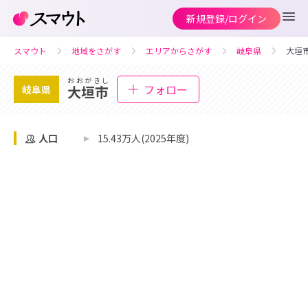
新規登録/ログイン
スマウト
地域をさがす
エリアからさがす
岐阜県
大垣
おおがきし
フォロー
大垣市
岐阜県
人口
15.43万人(2025年度)