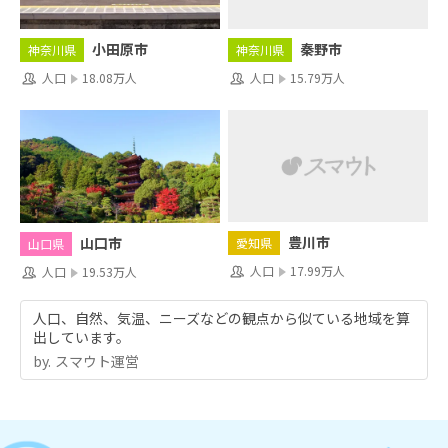
秦野市
小田原市
神奈川県
神奈川県
人口
15.79万人
人口
18.08万人
豊川市
山口市
愛知県
山口県
人口
17.99万人
人口
19.53万人
人口、自然、気温、ニーズなどの観点から似ている地域を算
出しています。
by.︎ スマウト運営