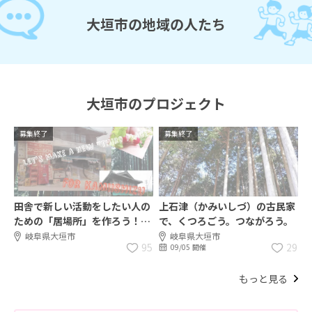
大垣市の地域の人たち
大垣市のプロジェクト
募集終了
募集終了
田舎で新しい活動をしたい人の
上石津（かみいしづ）の古民家
ための「居場所」を作ろう！
で、くつろごう。つながろう。
～古民家再生に一緒に取り組む
岐阜県大垣市
岐阜県大垣市
95
29
09/05 開催
方を募集します～
もっと見る