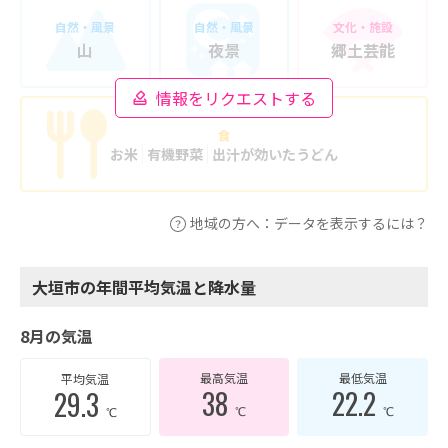
自然・風景
自然・風景
文化・施設
山
夜景
郷土芸能
情報をリクエストする
食
お米
有機野菜
出汁が効いたうどん
地域の方へ：データを表示するには？
大垣市の年間平均気温と降水量
8月の気温
最高気温
最低気温
平均気温
38
22.2
29.3
℃
℃
℃