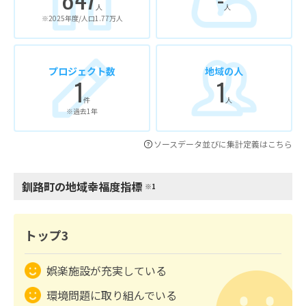
人
人
※2025年度/人口1.77万人
プロジェクト数
地域の人
1
1
件
人
※過去1年
ソースデータ並びに集計定義はこちら
釧路町の地域幸福度指標
※1
トップ3
娯楽施設が充実している
環境問題に取り組んでいる