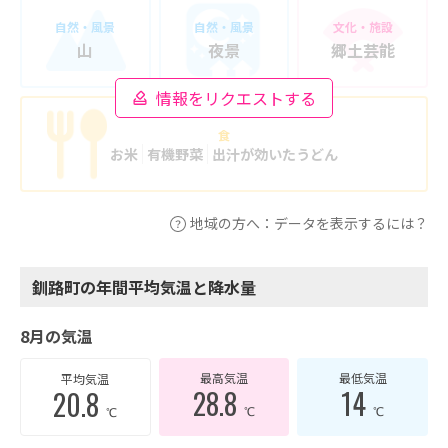
自然・風景
自然・風景
文化・施設
山
夜景
郷土芸能
情報をリクエストする
食
お米
有機野菜
出汁が効いたうどん
地域の方へ：データを表示するには？
釧路町の年間平均気温と降水量
8月の気温
最高気温
最低気温
平均気温
28.8
14
20.8
℃
℃
℃