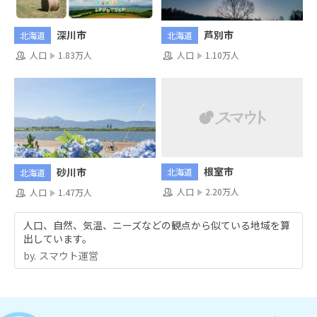
深川市
芦別市
北海道
北海道
人口
1.83万人
人口
1.10万人
根室市
砂川市
北海道
北海道
人口
2.20万人
人口
1.47万人
人口、自然、気温、ニーズなどの観点から似ている地域を算
出しています。
by.︎ スマウト運営