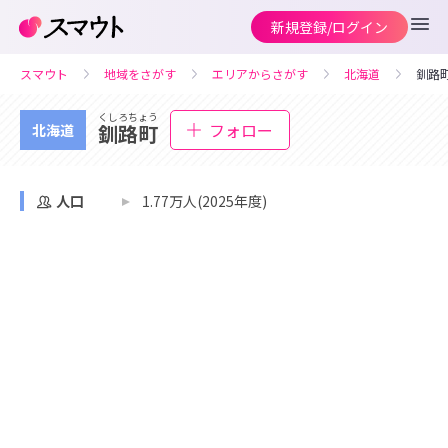
新規登録/ログイン
スマウト
地域をさがす
エリアからさがす
北海道
釧路
くしろちょう
フォロー
釧路町
北海道
人口
1.77万人(2025年度)