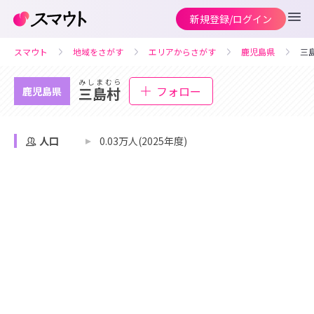
新規登録/ログイン
スマウト
地域をさがす
エリアからさがす
鹿児島県
三
みしまむら
フォロー
三島村
鹿児島県
人口
0.03万人(2025年度)