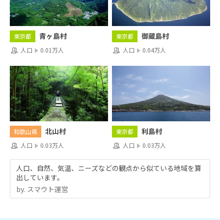
青ヶ島村
御蔵島村
東京都
東京都
人口
0.01万人
人口
0.04万人
北山村
利島村
和歌山県
東京都
人口
0.03万人
人口
0.03万人
人口、自然、気温、ニーズなどの観点から似ている地域を算
出しています。
by.︎ スマウト運営