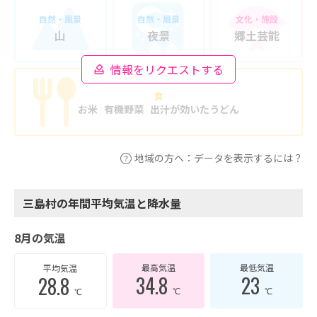
自然・風景
自然・風景
文化・施設
山
夜景
郷土芸能
情報をリクエストする
食
お米
有機野菜
出汁が効いたうどん
地域の方へ：データを表示するには？
三島村の年間平均気温と降水量
8月の気温
最高気温
最低気温
平均気温
34.8
23
28.8
℃
℃
℃