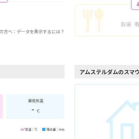
お米
の方へ：データを表示するには？
アムステルダムのスマ
最低気温
-
℃
気温：℃
降水量：mm