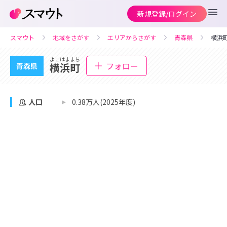
新規登録/ログイン
スマウト
地域をさがす
エリアからさがす
青森県
横浜
よこはままち
フォロー
横浜町
青森県
人口
0.38万人(2025年度)