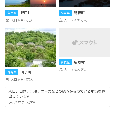
野田村
磐梯町
岩手県
福島県
人口
0.35万人
人口
0.33万人
新郷村
青森県
人口
0.20万人
田子町
青森県
人口
0.44万人
人口、自然、気温、ニーズなどの観点から似ている地域を算
出しています。
by.︎ スマウト運営