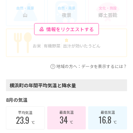
自然・風景
自然・風景
文化・施設
山
夜景
郷土芸能
情報をリクエストする
食
お米
有機野菜
出汁が効いたうどん
地域の方へ：データを表示するには？
横浜町の年間平均気温と降水量
8月の気温
最高気温
最低気温
平均気温
34
16.8
23.9
℃
℃
℃