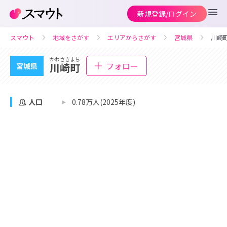
新規登録/ログイン
スマウト
地域をさがす
エリアからさがす
宮城県
川崎
かわさきまち
フォロー
川崎町
宮城県
人口
0.78万人(2025年度)