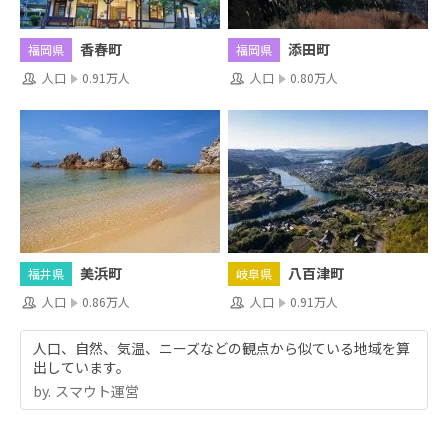
香春町
添田町
福岡県
福岡県
人口
0.91万人
人口
0.80万人
美浜町
八百津町
福井県
岐阜県
人口
0.86万人
人口
0.91万人
人口、自然、気温、ニーズなどの観点から似ている地域を算
出しています。
by.︎ スマウト運営