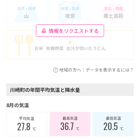
自然・風景
自然・風景
文化・施設
山
夜景
郷土芸能
情報をリクエストする
食
お米
有機野菜
出汁が効いたうどん
地域の方へ：データを表示するには？
川崎町の年間平均気温と降水量
8月の気温
最高気温
最低気温
平均気温
36.7
20.5
27.8
℃
℃
℃