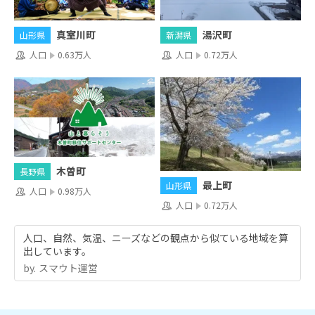
真室川町
湯沢町
山形県
新潟県
人口
0.63万人
人口
0.72万人
木曽町
長野県
最上町
山形県
人口
0.98万人
人口
0.72万人
人口、自然、気温、ニーズなどの観点から似ている地域を算
出しています。
by.︎ スマウト運営