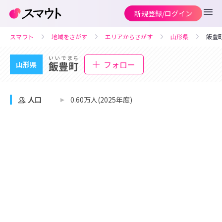
新規登録/ログイン
スマウト
地域をさがす
エリアからさがす
山形県
飯豊
いいでまち
フォロー
飯豊町
山形県
人口
0.60万人(2025年度)