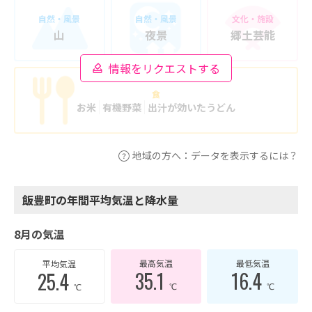
自然・風景
自然・風景
文化・施設
山
夜景
郷土芸能
情報をリクエストする
食
お米
有機野菜
出汁が効いたうどん
地域の方へ：データを表示するには？
飯豊町の年間平均気温と降水量
8月の気温
最高気温
最低気温
平均気温
35.1
16.4
25.4
℃
℃
℃