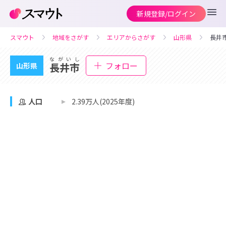
新規登録/ログイン
スマウト
地域をさがす
エリアからさがす
山形県
長井
ながいし
フォロー
長井市
山形県
人口
2.39万人(2025年度)