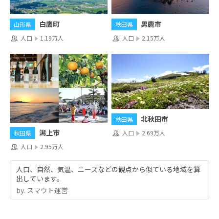
白鷹町
男鹿市
山形県
秋田県
人口
1.19万人
人口
2.15万人
北秋田市
秋田県
潟上市
人口
2.69万人
秋田県
人口
2.95万人
人口、自然、気温、ニーズなどの観点から似ている地域を算
出しています。
by.︎ スマウト運営