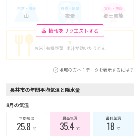
自然・風景
自然・風景
文化・施設
山
夜景
郷土芸能
情報をリクエストする
食
お米
有機野菜
出汁が効いたうどん
地域の方へ：データを表示するには？
長井市の年間平均気温と降水量
8月の気温
最高気温
最低気温
平均気温
35.4
18
25.8
℃
℃
℃