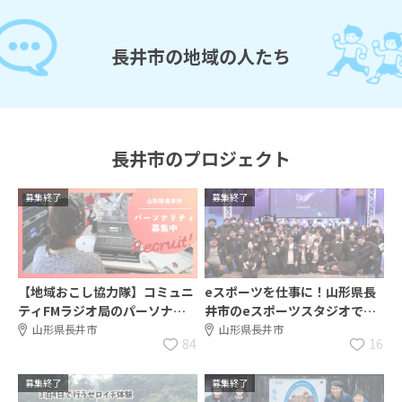
長井市の地域の人たち
長井市のプロジェクト
募集終了
募集終了
【地域おこし協力隊】コミュニ
eスポーツを仕事に！山形県長
ティFMラジオ局のパーソナリ
井市のeスポーツスタジオで中
ティを募集します！
核メンバーを募集！
山形県長井市
山形県長井市
84
16
募集終了
募集終了