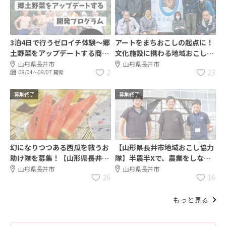
3泊4日で行うゼロイチ体験～郷
アートをまちおこしの起点に！
土野菜をアップデートする商品
文化施設に携わる地域おこし協
開発ゼミ～
力隊を募集！
山形県長井市
山形県長井市
2
23
09/04〜09/07 開催
募集終了
募集終了
幻になりつつある西瓜を救うお
【山形県長井市地域おこし協力
助け隊を募集！【山形県長井市
隊】半農半Xで、農業をしなが
地域おこし協力隊】
ら自分だけのライフスタイルを
山形県長井市
山形県長井市
26
16
実現しませんか？
もっと見る