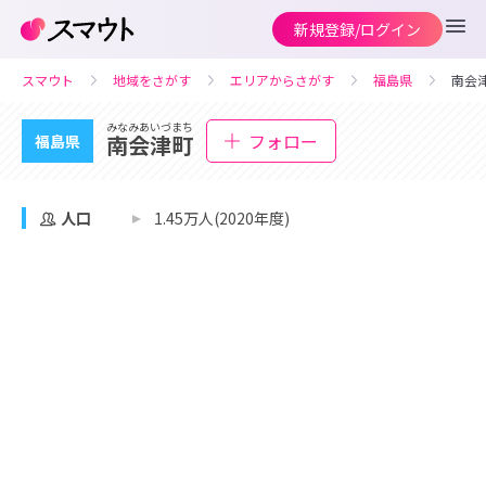
新規登録/ログイン
スマウト
地域をさがす
エリアからさがす
福島県
南会
みなみあいづまち
フォロー
南会津町
福島県
人口
1.45万人(2020年度)