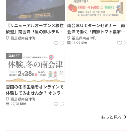
【リニューアルオープン×移住
南会津ＵＩターンセミナー 南
歓迎】南会津「星の郷ホテル」
会津で働く「南郷トマト農家
で、立ち上げキッチンスタッフ
と 林業者」
福島県南会津町
福島県南会津町
12
9
11/27 開催
募集！
募集終了
雪国の冬の生活をオンラインで
体験してみませんか？ オンライ
ン移住体験ツアー「体験、冬の
福島県南会津町
12
02/28 開催
南会津」
もっと見る