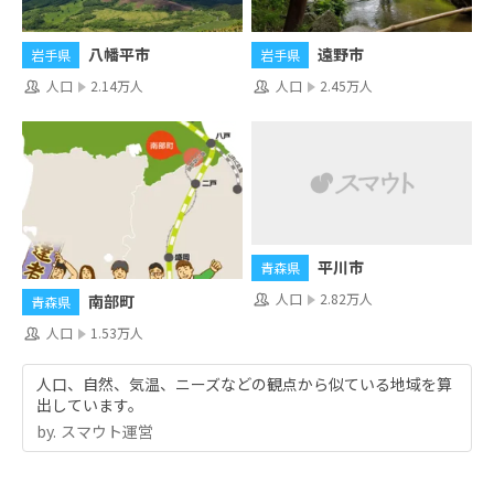
八幡平市
遠野市
岩手県
岩手県
人口
2.14万人
人口
2.45万人
平川市
青森県
人口
2.82万人
南部町
青森県
人口
1.53万人
人口、自然、気温、ニーズなどの観点から似ている地域を算
出しています。
by.︎ スマウト運営