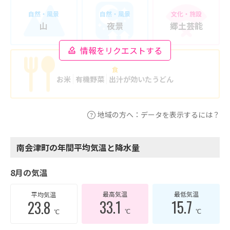
自然・風景
自然・風景
文化・施設
山
夜景
郷土芸能
情報をリクエストする
食
お米
有機野菜
出汁が効いたうどん
地域の方へ：データを表示するには？
南会津町の年間平均気温と降水量
8月の気温
最高気温
最低気温
平均気温
33.1
15.7
23.8
℃
℃
℃