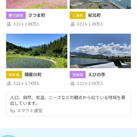
さつま町
紀北町
鹿児島県
三重県
人口
1.88万人
人口
1.28万人
揖斐川町
えびの市
岐阜県
宮崎県
人口
1.74万人
人口
1.58万人
人口、自然、気温、ニーズなどの観点から似ている地域を算
出しています。
by.︎ スマウト運営