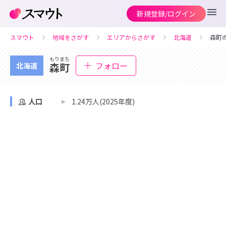
新規登録/ログイン
スマウト
地域をさがす
エリアからさがす
北海道
森町
もりまち
フォロー
森町
北海道
人口
1.24万人(2025年度)