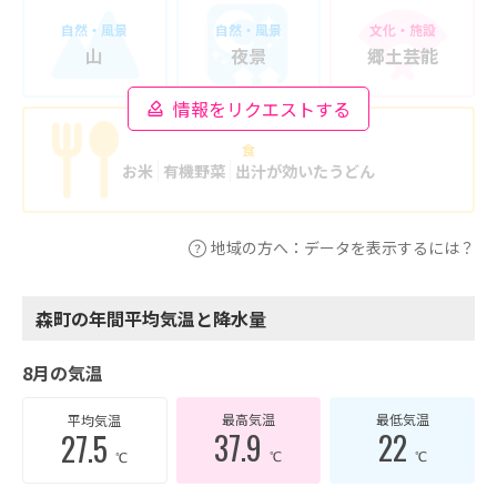
自然・風景
自然・風景
文化・施設
山
夜景
郷土芸能
情報をリクエストする
食
お米
有機野菜
出汁が効いたうどん
地域の方へ：データを表示するには？
森町の年間平均気温と降水量
8月の気温
最高気温
最低気温
平均気温
37.9
22
27.5
℃
℃
℃