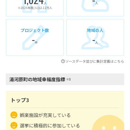
人
人
※2025年度/人口2.12万人
プロジェクト数
地域の人
-
-
件
人
ソースデータ並びに集計定義はこちら
湯河原町の地域幸福度指標
※1
トップ3
娯楽施設が充実している
選挙に積極的に参加している