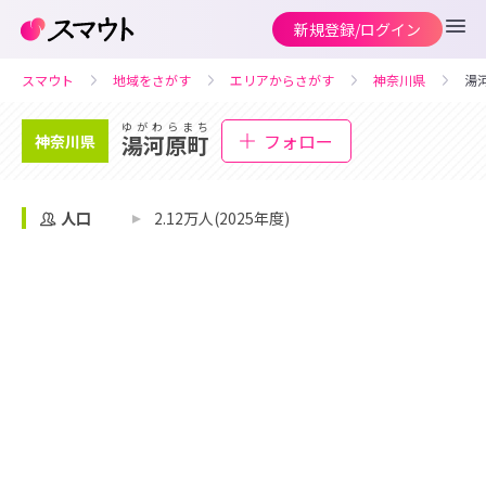
新規登録/ログイン
スマウト
地域をさがす
エリアからさがす
神奈川県
湯
ゆがわらまち
フォロー
湯河原町
神奈川県
人口
2.12万人(2025年度)