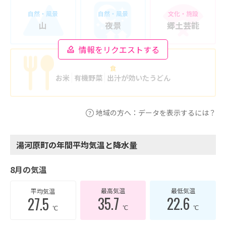
自然・風景
自然・風景
文化・施設
山
夜景
郷土芸能
情報をリクエストする
食
お米
有機野菜
出汁が効いたうどん
地域の方へ：データを表示するには？
湯河原町の年間平均気温と降水量
8月の気温
最高気温
最低気温
平均気温
35.7
22.6
27.5
℃
℃
℃