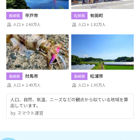
平戸市
有田町
長崎県
佐賀県
人口
2.60万人
人口
1.82万人
対馬市
松浦市
長崎県
長崎県
人口
2.49万人
人口
1.95万人
人口、自然、気温、ニーズなどの観点から似ている地域を算
出しています。
by.︎ スマウト運営