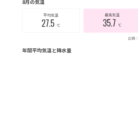
8月の気温
最高気温
平均気温
35.7
27.5
℃
℃
出典：
年間平均気温と降水量