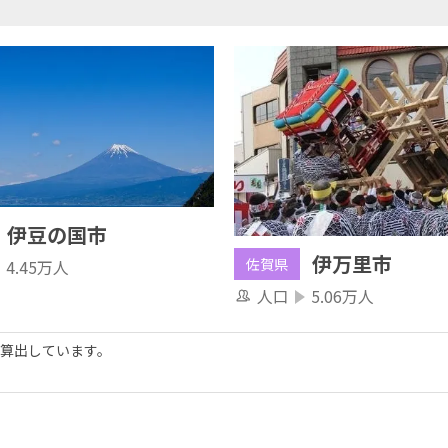
伊豆の国市
伊万里市
佐賀県
4.45万人
人口
5.06万人
算出しています。