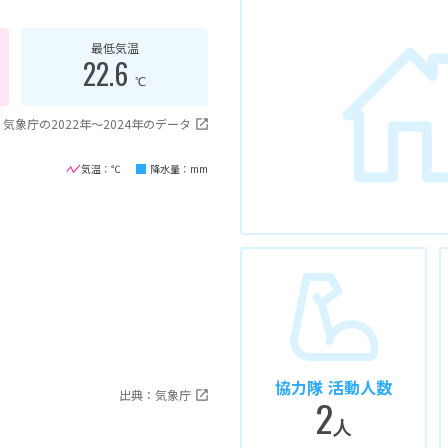
最低気温
22.6
℃
気象庁の2022年〜2024年のデータ
気温：℃
降水量：mm
協力隊 活動人数
出典：気象庁
2
人