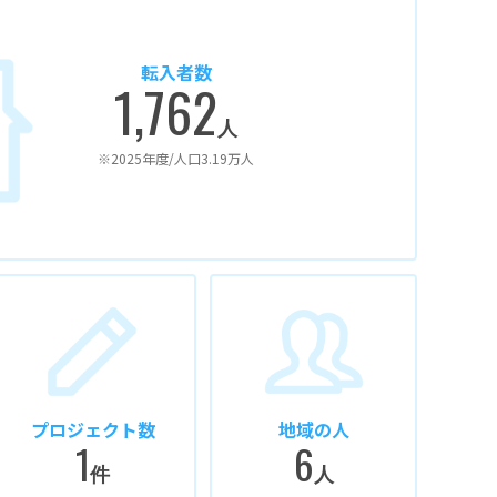
転入者数
1,762
人
※2025年度/人口3.19万人
プロジェクト数
地域の人
1
6
件
人